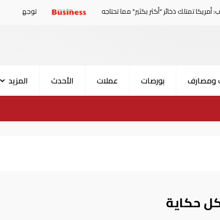
لك ذخائر "أكثر بكثير" مما تحتاجه
توجهات جديدة للولايات المتحدة.. منح 354.6 مليون د
 ومصارف
بورصات
عملات
الأحدث
المزيد
كل حكاية