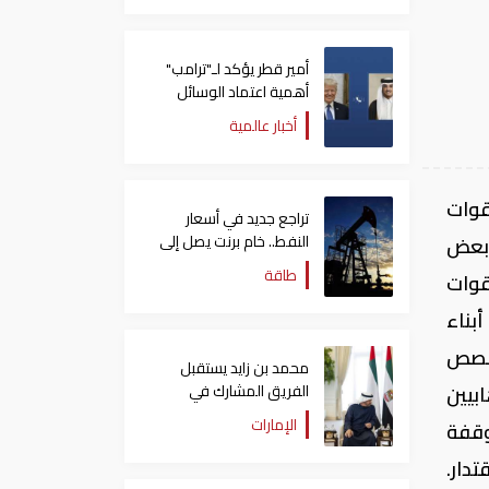
أمير قطر يؤكد لـ"ترامب"
أهمية اعتماد الوسائل
الدبلوماسية لمعالجة
أخبار عالمية
القضايا
قوات
تراجع جديد في أسعار
النفط.. خام برنت يصل إلى
 بعض
80.66 دولاراً للبرميل
طاقة
قوات
بناء
 قصص
محمد بن زايد يستقبل
الفريق المشارك في
بيين
"إكسبو 2025 أوساكا"
الإمارات
وقفة
ويتبادل الأحاديث الودية
معهم
دار.