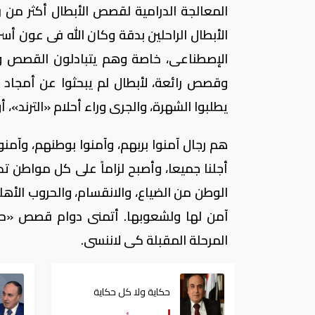
الأبطال الراحلين بدقة وكان الله فى عون أ
الإصطناعى، خاصة وهم يتبادلون القصص وا
وقصص رائعة، لأبطال لم يبحثوا عن أمجاد ش
يطلبوا الشهرة، والجرى وراء أحلام «الترند»
هم رجال آمنوا بربهم، وآمنوا بوطنهم، وآ
أجلنا جميعا، وأصبح لزاماً على كل مواطن ت
الوطن من الضياع، والانقسام، والحروب الأه
آمن لها ولشعوبها. أتمنى دوام قصص «حك
المرحلة المقبلة كى لاننسى.
حكاية ولا كل حكاية