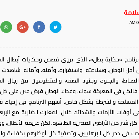
لامة
 برنامج «حكاية بطل»، الذى يروى قصص وحكايات أبطال ال
ن أجل الوطن، وسلامته، واستقراره، وأمنه، وأمانه. شاهدت
لضباط، والجنود، وجنود الصف، والمتطوعون من رجال ال
 فالكل فى المعركة سواء، وفداء الوطن فرض عين على كل أ
المسلحة والشرطة بشكل خاص. أسهم البرنامج فى إحياء
فى أوقات الأزمات والشدائد، خلال المعارك الضارية مع الإرها
ى كل شبر من الأراضى المصرية الطاهرة، لكن عزيمة الأبطال، و
ت فى دحر كل الإرهابيين، وتصفية كل أوكارهم بكفاءة واقت