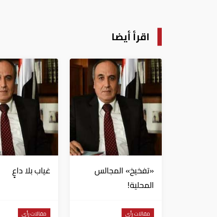
اقرأ أيضا
«تفخيخ» المجالس
غياب بلا داعٍ
المحلية!
مقالات رأي
مقالات رأي