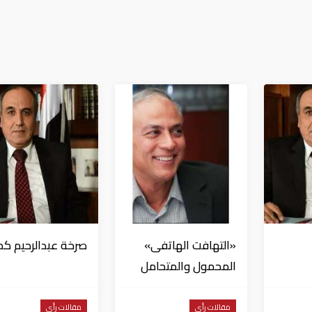
«التهافت الهاتفى»
صرخة عبدالرحيم كم
المحمول والمتحامل
«2»
مقالات رأي
مقالات رأي