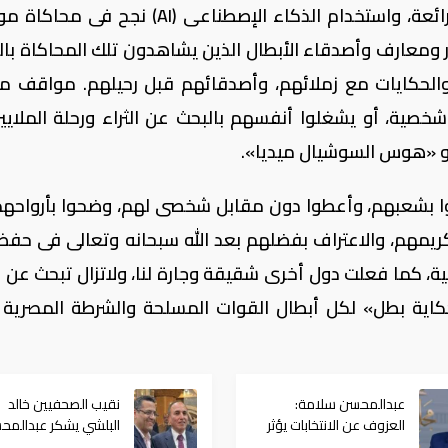
المعالجة الدرامية لقصص الأبطال أكثر من رائعة، واستخدام الذكاء الإصطناعى (AI) 
سر ومعارف وأصدقاء الأبطال الذين يشاهدون تلك المحاكاة بال
لحكايات مع زملائهم، وأصدقائهم قبل رحيلهم. مواقف مؤ
خصية، أو يشغلوا أنفسهم بالبحث عن الثراء ورحلة الملايين
، أو «هوس السوشيال ميديا».
منوا بشعبهم، وأعطوا دون مقابل شخصى لهم، وضحوا بأرواحه
كريمهم، والاعتراف بفضلهم بعد الله سبحانه وتعالى فى حفظ
لية، كما فعلت دول أخرى شقيقة وجارة لنا، ولاتزال تبحث عن 
اية بطل» لكل أبطال القوات المسلحة والشرطة المصرية 
عبدالمحسن سلامة:
نقيب الصحفيين خالد
العزوف عن الانتخابات يؤثر
البلشي يشكر عبدالمح
على المستقبل السياسي
سلامة: مشاركته خلق