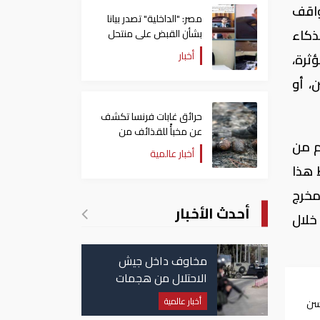
نجح فى محاكاة مواقف
مصر: "الداخلية" تصدر بيانا
ذكاء
بشأن القبض على منتحل
صفة قاضي للاستيلاء على
أخبار
ثرة،
المواطنين
، أو
حرائق غابات فرنسا تكشف
عن مخبأً للقذائف من
م من
الحرب العالمية الثانية
أخبار عالمية
 هذا
مخرج
أحدث الأخبار
خلال
مخاوف داخل جيش
الاحتلال من هجمات
للمليشيات الإيرانية في
أخبار عالمية
سن
العراق
ت