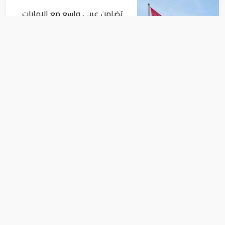
تضامن عربي واسع مع الإمارات
بعد استهداف ناقلة في مضيق
هرمز
الإمارات
عاجل| السعودية تصدر بيانا بأشد
العبارات بعد استهداف إيران
لناقلة إماراتية
الإمارات
عاجل| الإمارات تصدر بياناً بشأن مزاعم
إعلامية بنقل أموال إلى إيران