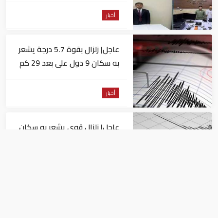
أخبار
عاجل| زلزال بقوة 5.7 درجة يشعر
به سكان 9 دول على بعد 29 كم
من السويس
أخبار
عاجل| زلزال قوي يشعر به سكان
القاهرة
أخبار
السيسي يجتمع مع وزير النقل