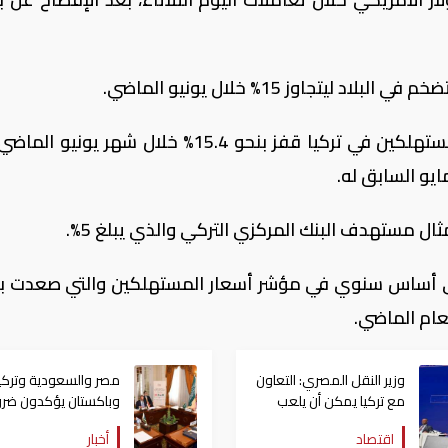
ليتجاوز 15% خلال يونيو الماضي.
وبحسب بيانات رسمية، فإن مؤشر أسعار المستهلكين في تركيا قفز بنحو 15.4% خلال شهر ي
على أساس سنوي في مؤشر أسعار المستهلكين والتي صعدت ب
وزير النقل المصري: التعاون
مصر والسعودية وتركيا
مع تركيا يمكن أن يلعب
وباكستان يؤكدون ضرو
دوراً في التنمية بمنطقتنا
ضمان أمن الخليج في ا
اقتصاد
أخبار
السلام