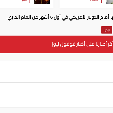
السلام
تركيا
خر أخبارنا على أخبار غوغول نيوز