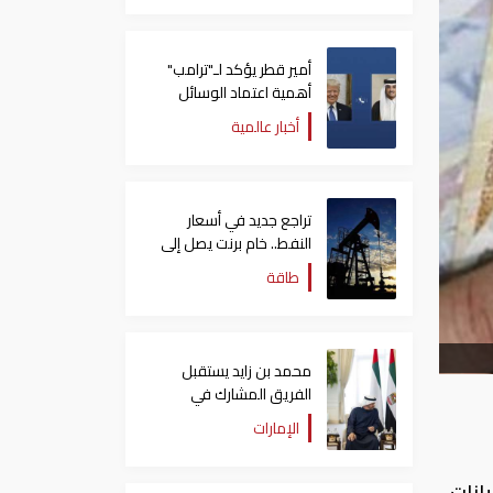
أمير قطر يؤكد لـ"ترامب"
أهمية اعتماد الوسائل
الدبلوماسية لمعالجة
أخبار عالمية
القضايا
تراجع جديد في أسعار
النفط.. خام برنت يصل إلى
80.66 دولاراً للبرميل
طاقة
محمد بن زايد يستقبل
الفريق المشارك في
"إكسبو 2025 أوساكا"
الإمارات
ويتبادل الأحاديث الودية
معهم
 بيانات