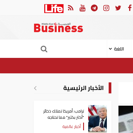
لجة القضايا
تراجع جديد في أسعار النفط.. خام برنت يصل إلى 80.66 دولاراً للبرمي
اللغة
الأخبار الرئيسية
ترامب: أمريكا تمتلك ذخائر
"أكثر بكثير" مما تحتاجه
أخبار عالمية