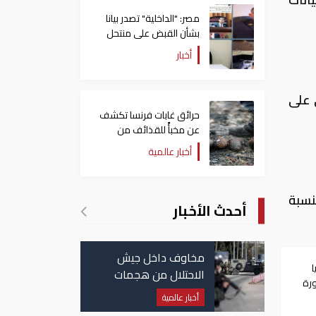
مصر: "الداخلية" تصدر بيانا
بشأن القبض على منتحل
صفة قاضي للاستيلاء على
أخبار
المواطنين
ونيو الماضي على
حرائق غابات فرنسا تكشف
عن مخبأً للقذائف من
الحرب العالمية الثانية
أخبار عالمية
نسبة
أحدث الأخبار
مخاوف داخل جيش
الاحتلال من هجمات
رة
للمليشيات الإيرانية في
تفاق
أخبار عالمية
العراق