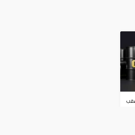
عقب
ط