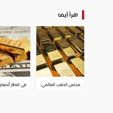
اقرأ أيضا
مجلس الذهب العالمي:
في انتظار أسعار
الطلب العالمي على
الفائدة.. ارتفاع ا
"المعدن الأصفر"
وانخفاض الذه
مستقر
عملات و معادن
عملات و معادن