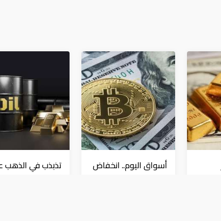
أسواق اليوم.. انخفاض
تذبذب في الذهب 
لدولار
النفط والدولار وارتفاع
أكبر ارتفاع في النف
ب
للذهب
من 6 أسابيع
عملات و معادن
عملات و معادن