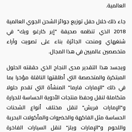
العالمية.
جاء ذلك خلال حفل توزيع جوائز الشحن الجوي العالمية
2018 الذي تنظمه صحيفة "إير كارغو ويك" في
شنغهاي ومنحت الجائزة بناء على تصويت وآراء
متخصصين عالميين في هذا المجال.
ويجسد هذا التقدير مدى النجاح الذي حققته الحلول
المبتكرة والمتخصصة التي أطلقتها الناقلة مؤخرا بما
في ذلك "الإمارات فارما" المنشأة التي تقدم حلولا
متكاملة لنقل وحفظ منتجات الأدوية الحساسة للحرارة
و"الإمارات فريش" لنقل مختلف أنواع الشحنات
الحساسة مثل الفاكهة والخضروات والمأكولات البحرية
واللحوم و"الإمارات ويلز" لنقل السيارات الفاخرة