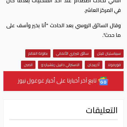
الثاني لحادث اصطدام عند أحد المنحنيات بعدما كان
في المركز العاشر.
وقال السائق الروسي بعد الحادث "أنا بخير وآسف على
ما حدث".
سيباستيان فيتل
سائق فيراري الألماني
بطولة العالم
فورمولا
أذربيجان
الاسترالي دانييل ريتشياردو
الصين
تابع آخر أخبارنا على أخبار غوغول نيوز
التعليقات