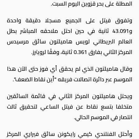
المطلة على بحر قزوين اليوم السبت.
وتفوق فيتل على الجميع مسجلا دقيقة واحدة
و43.091 ثانية في حين احتل ملاحقه المباشر بطل
العالم البريطاني لويس هاميلتون سائق مرسيدس
المركز الثاني بفارق 0.361 ثانية، وفقًا لرويترز.
وقال هاميلتون الذي لم يحقق أي فوز حتى الآن هذا
الموسم عبر دائرة اتصالات فريقه "أين نقاط الضعف".
ويحتل هاميلتون المركز الثاني في قائمة السائقين
متخلفا بتسع نقاط عن فيتل الساعي لتحقيق ثالث
انتصار في الموسم الحالي.
وأحتل الفنلندي كيمي رايكونن سائق فيراري المركز