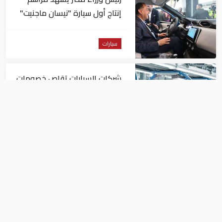
إنتاج أول سيارة "نيسان ماجنيت"
في أفريقيا
سيارات
شركات السيارات تقلص خصومات
"الكهربائية" في ألمانيا
سيارات
حقوق النشر محفوظة لـ MeBusiness
الرئيسية
سياسة الخصوصية
من نحن
الاتصال بنا