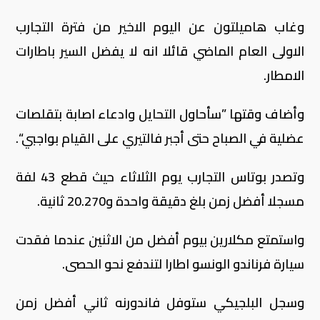
وغاب هاميلتون عن اليوم الاخير من فترة التجارب
الاولى العام الماضي قائلا انه لا يفضل السير باطارات
الامطار.
وأضاف وقتها ”سأحاول التحايل وادعاء اصابة بتقلصات
عضلية في الصباح حتى أجبر فالتيري على القيام بواجبي“.
وتصدر بوتاس التجارب يوم الثلاثاء حيث قطع 43 لفة
مسجلا أفضل زمن بلغ دقيقة واحدة و20.270 ثانية.
واستمتع مكلارين بيوم أفضل من الاثنين عندما فقدت
سيارة فرناندو الونسو اطارا لتندفع نحو الحصى.
وسجل البلجيكي ستوفل فاندورنه ثاني أفضل زمن