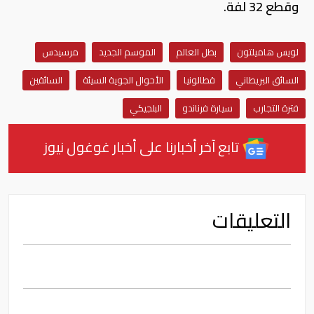
وقطع 32 لفة.
لويس هاميلتون
بطل العالم
الموسم الجديد
مرسيدس
السائق البريطاني
قطالونيا
الأحوال الجوية السيئة
السائقين
فترة التجارب
سيارة فرناندو
البلجيكي
تابع آخر أخبارنا على أخبار غوغول نيوز
التعليقات