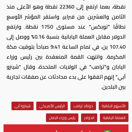
نقطة، بعما ارتفع إلى 22360 نقطة وهو الأعلى منذ
الثامن والعشرين من فبراير، واستقر المؤشر الأوسع
نطاقًا "توبكس" عند مستوى 1750 نقطة. وارتفع
الدولار مقابل العملة اليابانية بنسبة 0.16% ووصل إلى
107.40 ين، في تمام الساعة 9:41 صباحاً بتوقيت مكة
المكرمة. وانتهت القمة المنعقدة بين رئيس وزراء
اليابان و"ترامب" في الولايات المتحدة، وقال "شينزو
آبي" إنهم اتفقوا على بدء محادثات عن صفقات تجارية
بين البلدين.
الأسهم اليابانية
دونالد ترامب
الرئيس الأمريكي
شينزوا آبي
العملة اليابانية
الدولار
رئيس وزراء اليابان