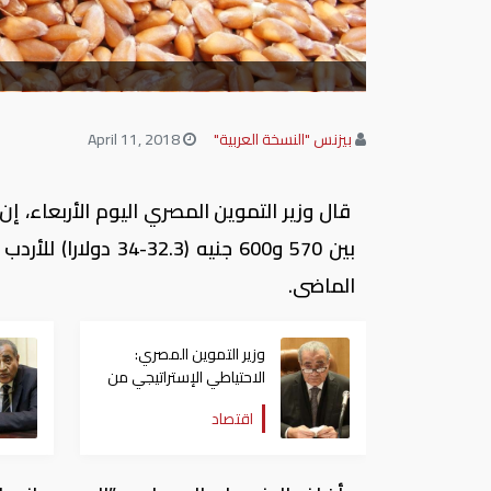
بيزنس "النسخة العربية"
April 11, 2018
قال وزير التموين المصري اليوم الأربعاء، 
الماضى.
وزير التموين المصري:
الاحتياطي الإستراتيجي من
السكر يكفي حتى منتصف
اقتصاد
مايو