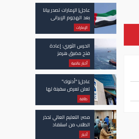
عاجل| الإمارات تصدر بيانا
بعد الهجوم الإيراني
على سفينة تابعة
الإمارات
لـ"أدنوك"
الحرس الثوري: إعادة
فتح مضيق هرمز
مرهونة بقبول واشنطن
أخبار عالمية
الكامل لشروط طهران
عاجل| "أدنوك"
تعلن تعرض سفينة لها
للاستهداف بصاروخ في
طاقة
مضيق هرمز
مصر: التعليم العالي تحذر
الطلاب من استنفاد
الرغبات قبل غلق
أخبار