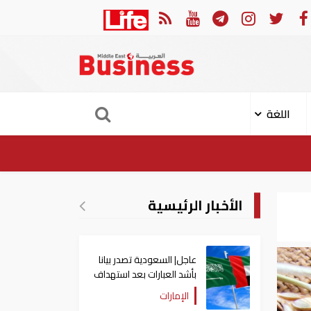
ري: إعادة فتح مضيق هرمز مرهونة بقبول واشنطن الكامل لشروط طهران
اللغة
الأخبار الرئيسية
عاجل| السعودية تصدر بيانا
بأشد العبارات بعد استهداف
إيران لناقلة إماراتية
الإمارات