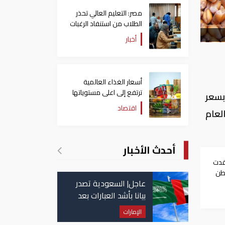
مصر: التعليم العالي تحذر
الطلاب من استنفاد الرغبات
قبل غلق التسجيل
أخبار
أسعار الغذاء العالمية
ترتفع إلى اعلى مستوياتها
بسعر
منذ 3 سنوات
اقتصاد
والي 575 جنيها للأردب العام
أحدث الأخبار
قدت
8 ألف طن
عاجل| السعودية تصدر
بيانا بأشد العبارات بعد
استهداف إيران لناقلة
الإمارات
إماراتية