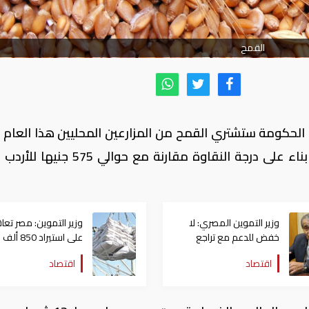
القمح
إن الحكومة ستشتري القمح من المزارعين المحليين هذا العام 
بين 570 و600 جنيه (32.3-34 دولارا) للأردب بناء على درجة النقاوة مقارنة مع ح
وزير التموين المصري: لا
وزير التموين: مصر تعا
خفض للدعم مع تراجع
على استيراد 50
التضخم
سكر
اقتصاد
اقتصاد