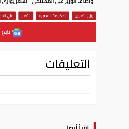
وأضاف الوزير علي المصيلحي ”السعر يوازي السعر
وزير التموين
الحكومة المصرية
القمح
علي الم
تابع آ
التعليقات
اقرأ أيضا