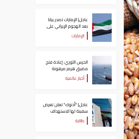
عاجل| الإمارات تصدر بيانا
بعد الهجوم الإيراني على
سفينة تابعة لـ"أدنوك"
الإمارات
الحرس الثوري: إعادة فتح
مضيق هرمز مرهونة
بقبول واشنطن الكامل
أخبار عالمية
لشروط طهران
عاجل| "أدنوك" تعلن تعرض
سفينة لها للاستهداف
بصاروخ في مضيق هرمز
طاقة