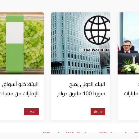
البنك الدولي يمنح
البيئة: خلو أسواق
تثمارات بـ4.5 مليارات
سوريا 100 مليون دولار
الإمارات من منتجات
اج
الخس المرتبطة بت
داء السيكلوسبورا
اقتصاد
اقتصاد
حذر من "الحماية التجارية"