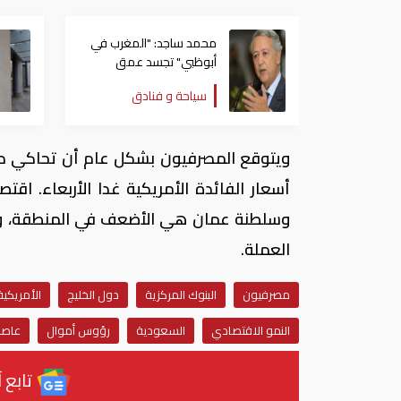
محمد ساجد: "المغرب في
أبوظبي" تجسد عمق
العلاقات التاريخية بين
سياحة و فنادق
البلدين
ويتوقع المصرفيون بشكل عام أن تحاكي دول
أسعار الفائدة الأمريكية غدا الأربعاء. اقت
وسلطنة عمان هي الأضعف في المنطقة، وه
العملة.
مصرفيون
البنوك المركزية
دول الخليج
الأمريكية
النمو الاقتصادي
السعودية
رؤوس أموال
عاصم
تابع آ