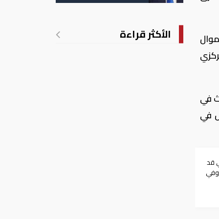
الأمريكية بالولادة
الأكثر قراءة
موال
ركزي
ث في
ل في
ي قد
 وفي