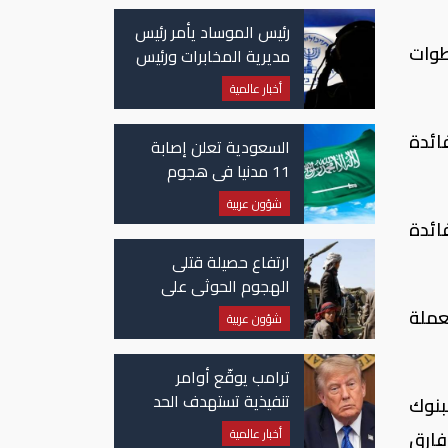
رئيس الموساد يأمر رئيس
طوات
مديرية المخابرات ورئيس
قسم إيران بالاستقالة
أخبار عالمية
ائدة
السعودية تعلن إصابة
11 مدنيا في هجوم
حوثي على نجران
شؤون عربية
ائدة
ارتفاع حصيلة قتلى
الهجوم الحوثي على
معسكرات حكومية لـ58
عملة
شؤون عربية
قتيلًا وعشرات الجرحى
ترامب يوقّع أوامر
تنفيذية تستهدف الحد
بنوك
من منح الجنسية
أخبار عالمية
بر فارق