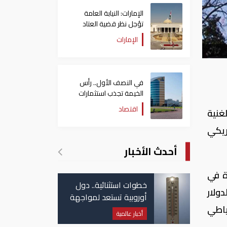
الإمارات: النيابة العامة
تؤجل نظر قضية العتاد
العسكري للسودان
الإمارات
في النصف الأول.. رأس
الخيمة تجذب استثمارات
تتجاوز 771 مليون درهم
اقتصاد
غنية
ريكي
أحدث الأخبار
ة في
خطوات استثنائية.. دول
ة بالدولار
أوروبية تستعد لمواجهة
ياطي
موجة حر غير مسبوقة
أخبار عالمية