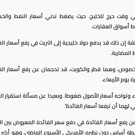
 في وقت حرج للخليج، حيث يضغط تدني أسعار النفط والخ
ط أسواق العقارات.
إن ذلك قد يدفع دولا خليجية إلى التريث في رفع أسعار الف
المضاربة.
خصوص، وهما قطر والكويت، قد تحجمان عن رفع أسعار الف
 يوم الأربعاء.
 وتواجه أسعار الأصول ضغوطا. وبعيدا عن مسألة استقرار ال
هما أن ترفعا أسعار الفائدة“.
رفع أسعار الفائدة في دفع سعر الفائدة المعروض بين ال
لمملكة لأجل ثلاثة أشهر إلى نحو 16 نقطة أساس دون نظيره الأمريكي الأسبوع الماضي، وهو أك