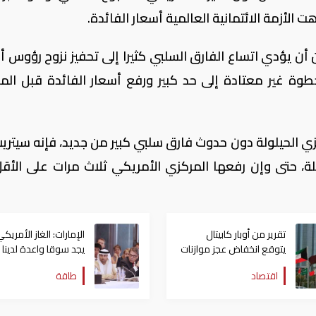
 يؤدي اتساع الفارق السلبي كثيرا إلى تحفيز نزوح رؤوس أ
طوة غير معتادة إلى حد كبير ورفع أسعار الفائدة قبل الم
كزي الحيلولة دون حدوث فارق سلبي كبير من جديد، فإنه سيتري
لة، حتى وإن رفعها المركزي الأمريكي ثلاث مرات على الأق
تقرير من أوبار كابيتال
الإمارات: الغاز الأمريك
يتوقع انخفاض عجز موازنات
يجد سوقا واعدة لدينا
دول الخليج فى 2018
ودول الخليج | صور
اقتصاد
طاقة