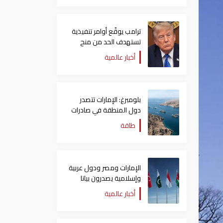
ترامب يوقّع أوامر تنفيذية
تستهدف الحد من منح
الجنسية الأمريكية بالولادة
أخبار عالمية
بلومبرغ: الإمارات تتصدر
دول المنطقة في صادرات
النفط عبر مضيق هرمز
طاقة
الإمارات ومصر ودول عربية
وإسلامية يصدرون بيانا
مشتركا بشأن الانتهاكات
أخبار عالمية
الإسرائيلية في غزة