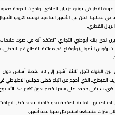
عربية لقطر في يونيو حزيران الماضي، واجهت الدوحة صعوب
قة في عملتها. لكن في الأشهر الماضية توقف هروب الأموا
ريال القطري.
اديين لدى بنك أبوظبي التجاري ”نعتقد أنه في ضوء علامات
ات رؤوس الأموال) وأوضاع غير مواتية للقطاع غير النفطي، 
وفي الكويت، هبط سعر الفائدة المعروض بين البنوك لأجل ثلاثة أشهر إلى 30 نق
ويت المركزي، الذي أحجم عن اتباع خطى مجلس الاحتياطي في
الماضي، سيبقي مجددا على سعر الخصم بدون تغيير هذا الأسبوع.
احتياطياتها المالية الضخمة تبدو كافية لتبديد خطر التهافت
لال فترات متقطعة استمر كل منها عدة أشهر.