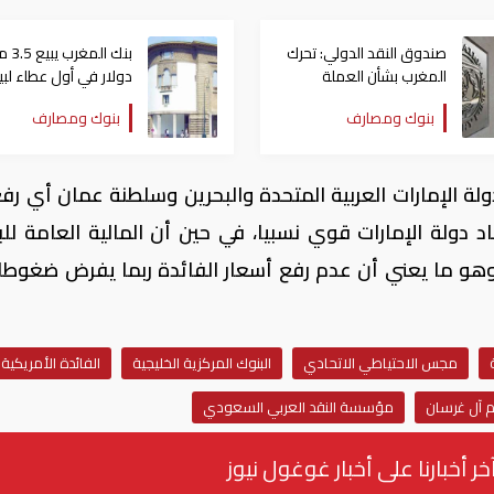
صندوق النقد الدولي: تحرك
بنك المغ
المغرب بشأن العملة
دولار في أول عطاء لبي
خطوة في الاتجاه الصحيح
العملة الأمريكية
بنوك ومصارف
بنوك ومصارف
ة الإمارات العربية المتحدة والبحرين وسلطنة عمان أي رف
صاد دولة الإمارات قوي نسبيا، في حين أن المالية العامة للب
و ما يعني أن عدم رفع أسعار الفائدة ربما يفرض ضغوطا
مجس الاحتياطي الاتحادي
البنوك المركزية الخليجية
الفائدة الأمريكية
 آل غرسان
مؤسسة النقد العربي السعودي
خر أخبارنا على أخبار غوغول نيوز