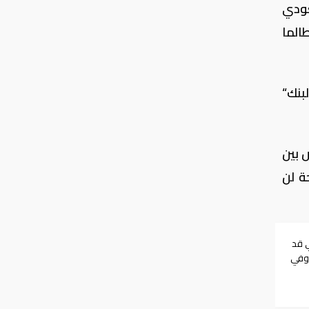
عودي
الما
بنك“
 بين
دوحة لن
ي قد
 وفي