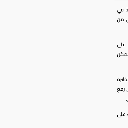
ة في
ل من
 على
يمكن
طة أساس دون نظيره
 رفع
 على