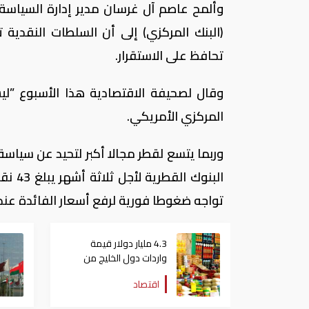
وألمح عاصم آل غرسان مدير إدارة السياسة
(البنك المركزي) إلى أن السلطات النقدية ت
تحافظ على الاستقرار.
وقال لصحيفة الاقتصادية هذا الأسبوع ”ليس 
المركزي الأمريكي.
وربما يتسع لقطر مجالا أكبر لتحيد عن سياس
البنو
تواجه ضغوطا فورية لرفع أسعار الفائدة عند
4.3 مليار دولار قيمة
واردات دول الخليج من
المنتجات الغذائية لدول
اقتصاد
أميركا اللاتينية