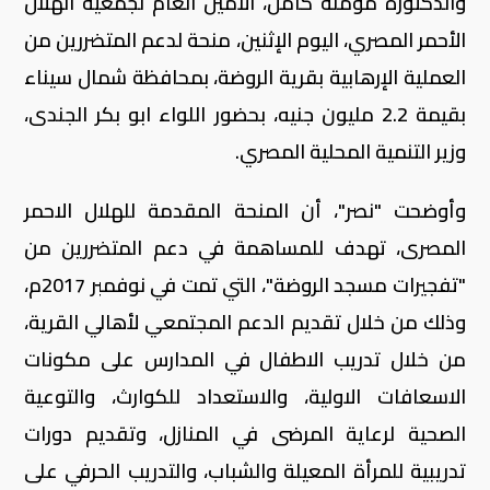
والدكتورة مؤمنة كامل، الأمين العام لجمعية الهلال
الأحمر المصري، اليوم الإثنين، منحة لدعم المتضررين من
العملية الإرهابية بقرية الروضة، بمحافظة شمال سيناء
بقيمة 2.2 مليون جنيه، بحضور اللواء ابو بكر الجندى،
وزير التنمية المحلية المصري.
وأوضحت "نصر"، أن المنحة المقدمة للهلال الاحمر
المصرى، تهدف للمساهمة في دعم المتضررين من
"تفجيرات مسجد الروضة"، التي تمت في نوفمبر 2017م،
وذلك من خلال تقديم الدعم المجتمعي لأهالي القرية،
من خلال تدريب الاطفال في المدارس على مكونات
الاسعافات الاولية، والاستعداد للكوارث، والتوعية
الصحية لرعاية المرضى في المنازل، وتقديم دورات
تدريبية للمرأة المعيلة والشباب، والتدريب الحرفي على