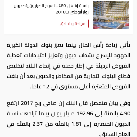
بنسبة إشغال 80%.. السياح الصينيون يتصدرون
زوار أبوظبي بـ 2018
سياحة و فنادق
تأتي زيادة رأس المال بينما تعزز بنوك الدولة الكبيرة
الجهود للإسراع بشطب ديون وتعزيز احتياطيات تغطية
القروض الرديئة في إطار حملة في إنحاء البلاد لتخليص
قطاع البنوك التجارية من المخاطر والديون بعد أن بلغت
القروض المتعثرة أعلى مستوى في 12 عاما.
وفي بيان منفصل قال البنك إن صافي ربح 2017 ارتفع
4.90 بالمئة إلى 192.96 مليار يوان بينما تراجعت نسبة
الديون المتعثرة إلى 1.81 بالمئة من 2.37 بالمئة في
العام السابق.