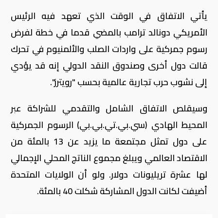
يأتي الاتفاق في الوقت الذي تعهد فيه الرئيس
الأمريكي دونالد ترامب بالمضي قدما في خطة لفرض
رسوم جمركية على واردات الصلب والألمنيوم في تحرك
قالت دول أخرى وصندوق النقد الدولي إنه قد يؤدي
إلى نشوب حرب تجارية عالمية بحسب "رويترز".
وسيقلص الاتفاق الشامل والتقدمي للشراكة عبر
المحيط الهادي (سي.بي.تي.بي.بي) الرسوم الجمركية
على دول تمثل مجتمعة ما يزيد عن 13 بالمئة من
الاقتصاد العالمي ويبلغ مجموع الناتج المحلي الإجمالي
لها عشرة تريليونات دولار. ولو أن الولايات المتحدة
أضيفت لكانت الدول المشاركة شكلت 40 بالمئة.