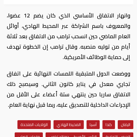
وانهار الاتفاق الأساسي الذي كان يضم 12 عضوا،
والمعروف باسم الشراكة عبر المحيط الهادي، أوائل
العام الماضي حين انسحب ترامب من الاتفاق بعد ثلاثة
أيام من توليه منصبه. وقال ترامب إن الخطوة تهدف
إلى حماية الوظائف الأمريكية.
ووضعت الدول المتبقية اللمسات النهائية على اتفاق
تجاري معدل في يناير كانون الثاني. وسيصبح ذلك
الاتفاق ساريا حين ينتهي ستة أعضاء على الأقل من
الإجراءات الداخلية للتصديق عليه، ربما قبل نهاية العام.
اليابان
كندا
آسيا
المحيط الهادي
الولايات المتحدة
الحروب التجارية
الرئيس الأمريكي دونالد ترامب
واردات الصلب