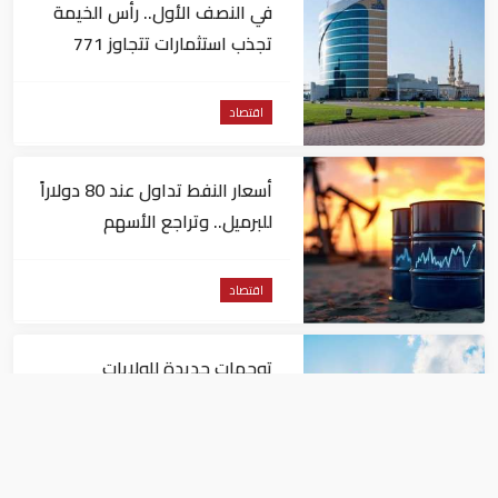
في النصف الأول.. رأس الخيمة
تجذب استثمارات تتجاوز 771
مليون درهم
اقتصاد
أسعار النفط تداول عند 80 دولاراً
للبرميل.. وتراجع الأسهم
الأمريكية
اقتصاد
توجهات جديدة للولايات
المتحدة.. منح 354.6 مليون دولار
مساعدات إلى الأردن
اقتصاد