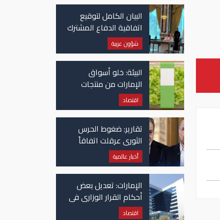
البيان الكامل لتوقيع
اتفاقية الدفاع المشترك
بين السعودية وتركيا
شؤون عربية
وباكستان
البيئة: خلو أسواق
الإمارات من منتجات
الخس المرتبطة بتفشي
اقتصاد
داء السيكلوسبورا
تقارير: ضغوط الحرس
الثوري عرقلت اتفاقاً
وشيكاً حول هرمز
أخبار عالمية
الإمارات: تعديل بعض
أحكام القرار الوزاري في
شأن الضريبة على
اقتصاد