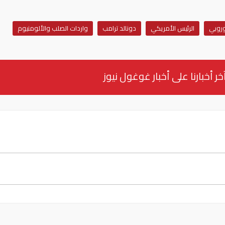
أوروبي
الرئيس الأمريكي
دونالد ترامب
واردات الصلب والألومنيوم
خر أخبارنا على أخبار غوغول نيوز