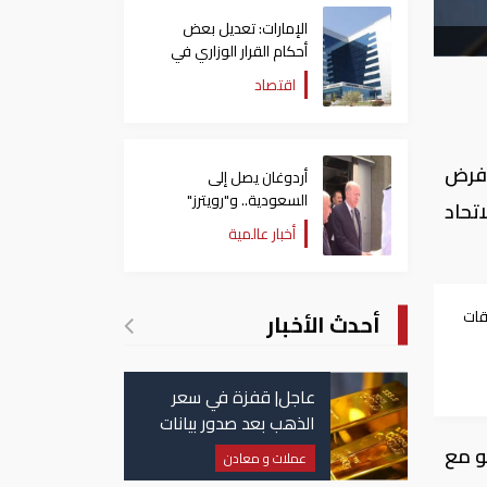
الإمارات: تعديل بعض
أحكام القرار الوزاري في
شأن الضريبة على الشركات
اقتصاد
والأعمال
ا فرض
أردوغان يصل إلى
السعودية.. و"رويترز"
تحاد
تكشف تفاصيل الاتفاق
أخبار عالمية
المرتقب
قات
أحدث الأخبار
ان
عاجل| قفزة في سعر
الذهب بعد صدور بيانات
الوظائف الأمريكية
و مع
عملات و معادن