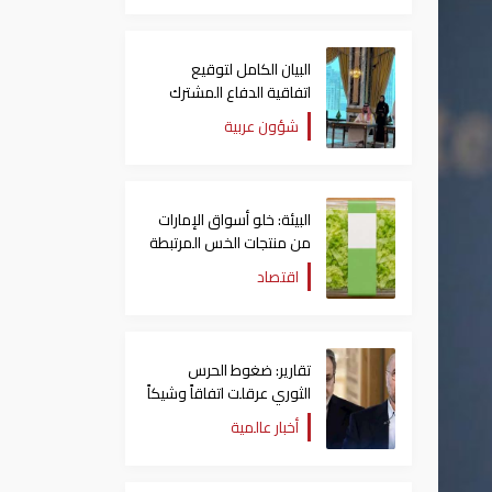
البيان الكامل لتوقيع
اتفاقية الدفاع المشترك
بين السعودية وتركيا
شؤون عربية
وباكستان
البيئة: خلو أسواق الإمارات
من منتجات الخس المرتبطة
بتفشي داء السيكلوسبورا
اقتصاد
تقارير: ضغوط الحرس
الثوري عرقلت اتفاقاً وشيكاً
حول هرمز
أخبار عالمية