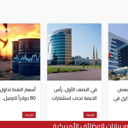
 بعض
في النصف الأول.. رأس
أسعار النفط تداول 
زاري في
الخيمة تجذب استثمارات
80 دولاراً للبرميل..
ى
تتجاوز 771 مليون درهم
وتراجع الأسهم
ال
الأمريكية
اقتصاد
اقتصاد
بيانات الوظائف الأمريكية