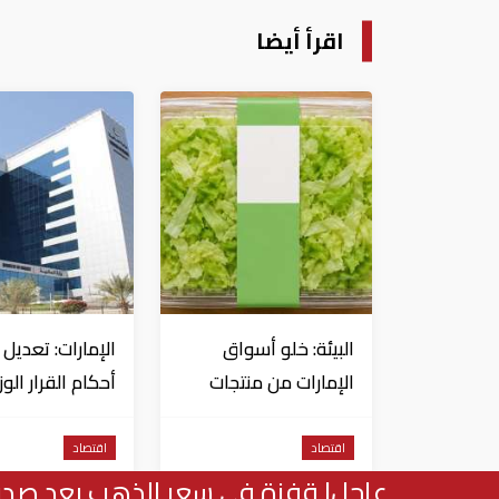
اقرأ أيضا
البيئة: خلو أسواق
الإمارات: تعديل
الإمارات من منتجات
أحكام القرار الو
الخس المرتبطة بتفشي
شأن الضريبة عل
داء السيكلوسبورا
الشركات والأعم
اقتصاد
اقتصاد
عاجل| قفزة في سعر الذهب بعد صدور 