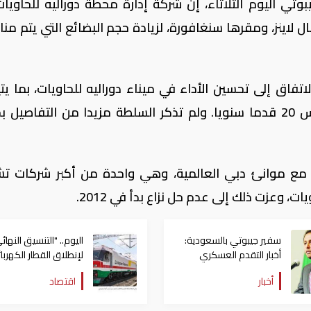
وتي اليوم الثلاثاء، إن شركة إدارة محطة دوراليه للحاويا
 لاينز، ومقرها سنغافورة، لزيادة حجم البضائع التي يتم مناو
فاق إلى تحسين الأداء في ميناء دوراليه للحاويات، بما يتي
مناولة 300 ألف حاوية نمطية إضافية قياس 20 قدما سنويا. ولم تذكر السلطة مزيدا من التفا
مع موانئ دبي العالمية، وهي واحدة من أكبر شركات ت
ات، وعزت ذلك إلى عدم حل نزاع بدأ في 2012.
سفير جيبوتي بالسعودية:
اليوم.. "التنسيق النهائ
أخبار التقدم العسكري
لإنطلاق القطار الكهربا
للجيش اليمني "مبشرة"
بين جيبوتي وإثيوبيا
أخبار
اقتصاد
والتنفيذ صيني