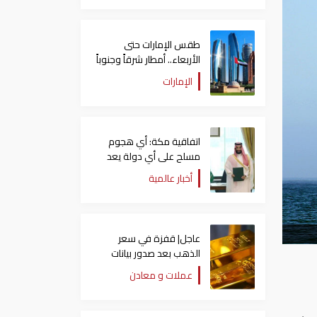
طقس الإمارات حتى
الأربعاء.. أمطار شرقاً وجنوباً
وانخفاض تدريجي للحرارة
الإمارات
اتفاقية مكة: أي هجوم
مسلح على أي دولة يعد
هجوما على الدول الثلاث
أخبار عالمية
جميعا
عاجل| قفزة في سعر
الذهب بعد صدور بيانات
الوظائف الأمريكية
عملات و معادن