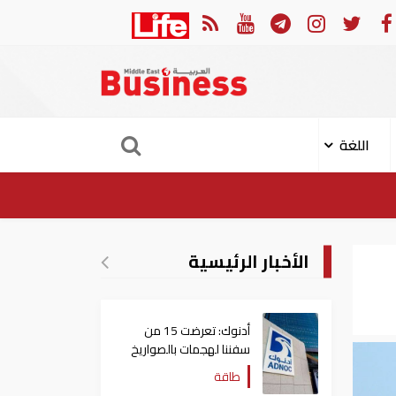
ان العربي والجامعة العربية يدينون الهجوم الحوثي على نجران بالسعودية
اللغة
الأخبار الرئيسية
أدنوك: تعرضت 15 من
سفننا لهجمات بالصواريخ
والطائرات المسيّرة منذ
طاقة
بداية النزاع