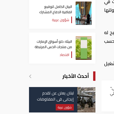
ت في
البيان الكامل لتوقيع
لتها
اتفاقية الدفاع المشترك
بين السعودية وتركيا
شؤون عربية
وباكستان
ح له
صيل بحسب
البيئة: خلو أسواق الإمارات
من منتجات الخس المرتبطة
بتفشي داء السيكلوسبورا
اقتصاد
شغيل
أحدث الأخبار
ي"
لبنان يعلن عن تقدم
ئي
إيجابي في المفاوضات
مع إسرائيل.. وأمريكا
شؤون عربية
تضغط لوقف النار في