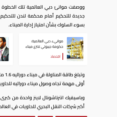
ووصفت موانئ دبي العالمية تلك الخطوة بأن
جديدة للتحكيم أمام محكمة لندن للتحكيم ا
بسوء السلوك بشأن امتياز إدارة الميناء.
موانيء دبي العالمية:
حكومة جيبوتي تنتزع ميناء
"دوراليه" بشكل غير
اقتصاد
قانوني
وتبل
أولى مهمة تجاه وصول ميناء دوراليه للحاويات
وباسيفيك انترناشونال لاينز واحدة من كبرى
أكبر شركات النقل البحري للحاويات في العال