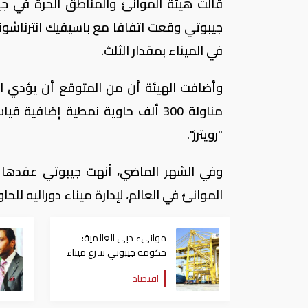
قالت هيئة الموانئ والمناطق الحرة في جيب
جيبوتي وقعت اتفاقا مع باسيفيك انترناشونال
في الميناء بمقدار الثلث.
وأضافت الهيئة أن من المتوقع أن يؤدي الات
"رويترز".
وفي الشهر الماضي، أنهت جيبوتي عقدها 
الموانئ في العالم، لإدارة ميناء دوراليه للحاوي
موانيء دبي العالمية:
حكومة جيبوتي تنتزع ميناء
"دوراليه" بشكل غير
اقتصاد
قانوني