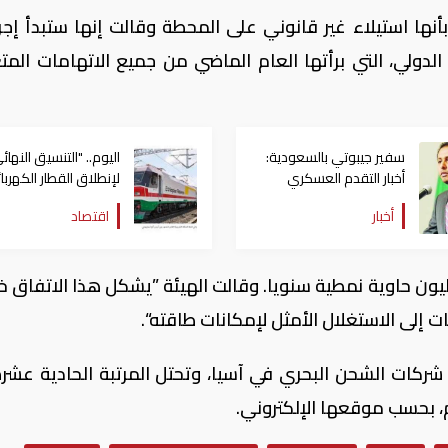
ها استيلاء غير قانوني على المحطة وقالت إنها ستبدأ إجر
لدولي، التي برأتها العام الماضي من جميع الاتهامات المت
سفير جيبوتي بالسعودية:
اليوم.. "التنسيق النهائ
أخبار التقدم العسكري
لإنطلاق القطار الكهربا
للجيش اليمني "مبشرة"
بين جيبوتي وإثيوبيا
أخبار
اقتصاد
والتنفيذ صيني
غ طاقة المناولة في ميناء دوراليه 1.6 مليون حاوية نمطية سنويا. وقالت الهيئة ”يشكل هذا الاتف
 إلى الاستغلال الأمثل لإمكانات طاقته“.
 شركات الشحن البحري في آسيا، وتحتل المرتبة الحادية عشرة
م، بحسب موقعها الإلكتروني.