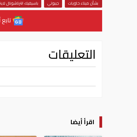
بشأن ميناء حاويات
جيبوتي
باسيفيك انترناشونال لاينز
تابع آ
التعليقات
اقرأ أيضا