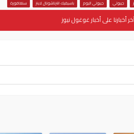
جيبوتي
جيبوتي اليوم
باسيفيك انترناشونال لاينز
سنغافورة
خر أخبارنا على أخبار غوغول نيوز