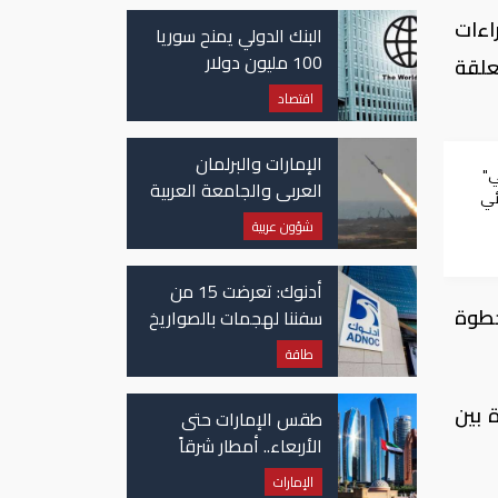
غزة
اءات
البنك الدولي يمنح سوريا
100 مليون دولار
علقة
اقتصاد
الإمارات والبرلمان
ي"
العربي والجامعة العربية
ئي
يدينون الهجوم الحوثي
شؤون عربية
على نجران بالسعودية
أدنوك: تعرضت 15 من
اق خطوة
سفننا لهجمات بالصواريخ
والطائرات المسيّرة منذ
طاقة
بداية النزاع
 بين
طقس الإمارات حتى
الأربعاء.. أمطار شرقاً
وجنوباً وانخفاض
الإمارات