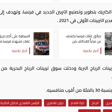
كتريك بتطوير وتصنيع التربين الجديد في فرنسا، وتهدف إلى
حرائق غابات فرنسا تكشف
السيطرة على أكبر حري
عن مخبأً للقذائف من
غابات تشهده فرنسا من
الحرب العالمية الثانية
77 عاماً
أخبار عالمية
أخبار عالمية
نات الرياح البرية ودخلت سوق تربينات الرياح البحرية من 
 منافسيه.
بحري
الرياح
كرة القدم
جون فلانيري
الرئيس التنفيذي لجنرال الكتريك