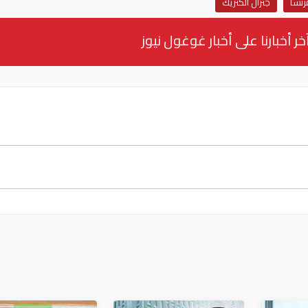
رنسا
جنرال الكتريك
خر أخبارنا على أخبار غوغول نيوز