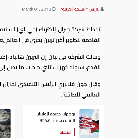
بيزنس "النسخة العربية"
March 01, 2018
القادمة لتطوير أكبر تربين بحري في العالم يعمل بالرياح ستكون قد
القدم، سيولد كهرباء تلبي حاجات ما يصل إلى 16 ألف أسرة بحسب "رويترز
وقال جون فلانيري الرئيس التنفيذي لجنرال ال
العالمي للطاقة“.
توجهات جديدة للولايات
المتحدة.. منح 354.6
مليون دولار مساعدات إلى
اقتصاد
الأردن