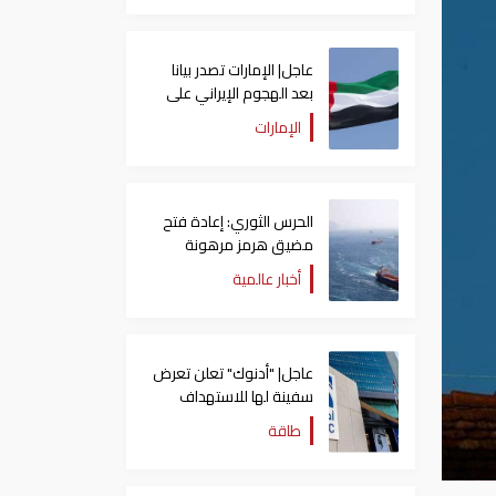
عاجل| الإمارات تصدر بيانا
بعد الهجوم الإيراني على
سفينة تابعة لـ"أدنوك"
الإمارات
الحرس الثوري: إعادة فتح
مضيق هرمز مرهونة
بقبول واشنطن الكامل
أخبار عالمية
لشروط طهران
عاجل| "أدنوك" تعلن تعرض
سفينة لها للاستهداف
بصاروخ في مضيق هرمز
طاقة