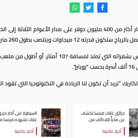
تخطط شركة جنرال إلكتريك (جي إي) لاستثمار أكثر من 400 مليون دولار على مدار الأعوام الثلاثة 
رته 12 ميجاوات وينتصب بطول 260 مترا.
وقالت الشركة في بيان إن التربين هالياد-إكس بشفراته التي تمتد لمسافة 107 أمتار، أو أ
".
كتريك ”نريد أن تكون لنا الريادة في التكنولوجيا التي تقود ا
حرائق غابات فرنسا تكشف
السيطرة على أكبر حري
عن مخبأً للقذائف من
غابات تشهده فرنسا من
الحرب العالمية الثانية
77 عاماً
أخبار عالمية
أخبار عالمية