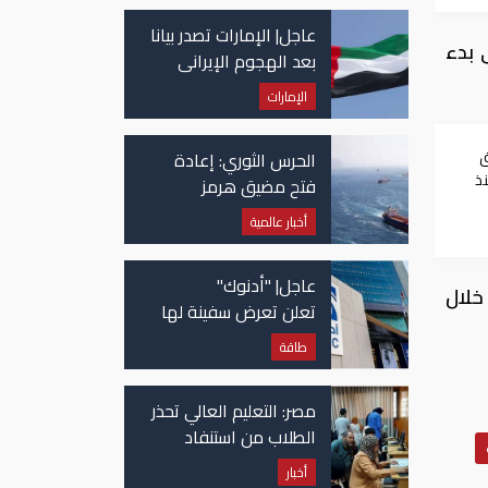
عاجل| الإمارات تصدر بيانا
 بدء
بعد الهجوم الإيراني
على سفينة تابعة
الإمارات
لـ"أدنوك"
ق
الحرس الثوري: إعادة
ذ
فتح مضيق هرمز
مرهونة بقبول واشنطن
أخبار عالمية
الكامل لشروط طهران
عاجل| "أدنوك"
خلال
تعلن تعرض سفينة لها
للاستهداف بصاروخ في
طاقة
مضيق هرمز
مصر: التعليم العالي تحذر
الطلاب من استنفاد
الرغبات قبل غلق
أخبار