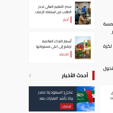
مصر: التعليم العالي تحذر
الطلاب من استنفاد الرغبات
قبل غلق التسجيل
أخبار
إلى الخمسة
أسعار الغذاء العالمية
طول من ملعب لكرة
ترتفع إلى اعلى مستوياتها
منذ 3 سنوات
اقتصاد
لتحول
أحدث الأخبار
عاجل| السعودية تصدر
ق
بيانا بأشد العبارات بعد
ذ
استهداف إيران لناقلة
الإمارات
إماراتية