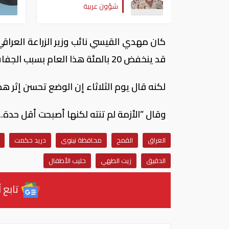
شؤون عربية
كان مهدي القيسي نائب وزير الزراعة العراق
قد ينخفض 20 بالمئة هذا العام بسبب الجفاف وتدني منسوب مياه الأنهار.
لكنه قال يوم الثلاثاء إن الوضع تحسن إثر هطو
وقال ”الأزمة لم تنته لكنها أصبحت أقل حدة...
العراق
القمح
محافظة نينوى
دريد حكمت
الدقيق
زيت الطهي
حليب الأطفال
تابع آ