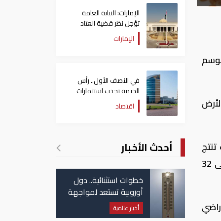
الإمارات: النيابة العامة
تؤجل نظر قضية العتاد
العسكري للسودان
الإمارات
وى في موسم
في النصف الأول.. رأس
الخيمة تجذب استثمارات
تتجاوز 771 مليون درهم
2. مليون دونم من الأرض
اقتصاد
أحدث الأخبار
تنتج
حوالي 1.5 مليون طن من القمح سنويا بما يعادل 21 بالمئة من إجمالي إنتاج القمح العراقي إضافة إلى 32
خطوات استثنائية.. دول
أوروبية تستعد لمواجهة
موجة حر غير مسبوقة
راضي
أخبار عالمية