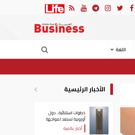
1 مدنيا في هجوم حوثي على نجران
ارتفاع حصي
اللغة
الأخبار الرئيسية
خطوات استثنائية.. دول
أوروبية تستعد لمواجهة
موجة حر غير مسبوقة
أخبار عالمية