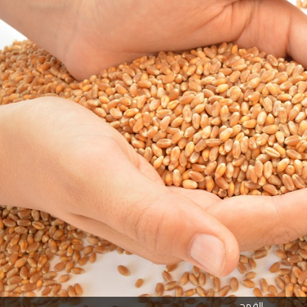
القمح