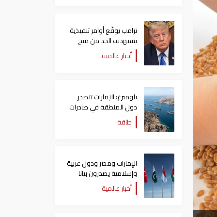
ترامب يوقّع أوامر تنفيذية
تستهدف الحد من منح
الجنسية الأمريكية بالولادة
أخبار عالمية
بلومبرغ: الإمارات تتصدر
دول المنطقة في صادرات
النفط عبر مضيق هرمز
طاقة
الإمارات ومصر ودول عربية
وإسلامية يصدرون بيانا
مشتركا بشأن الانتهاكات
أخبار عالمية
الإسرائيلية في غزة