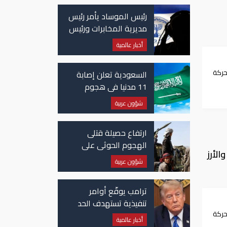
رئيس الموساد يأمر رئيس
مديرية المخابرات ورئيس
قسم إيران بالاستقالة
أخبار عالمية
حركة
السعودية تعلن إصابة
11 مدنيا في هجوم
حوثي على نجران
شؤون عربية
ارتفاع حصيلة قتلى
الهجوم الحوثي على
لأرز
معسكرات حكومية لـ58
شؤون عربية
قتيلًا وعشرات الجرحى
ترامب يوقّع أوامر
تنفيذية تستهدف الحد
حركة
من منح الجنسية
أخبار عالمية