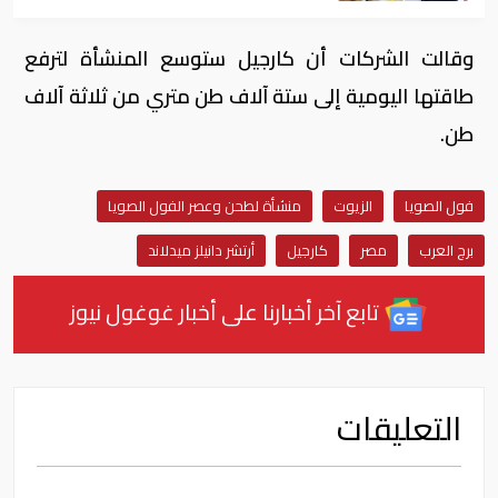
وقالت الشركات أن كارجيل ستوسع المنشأة لترفع
طاقتها اليومية إلى ستة آلاف طن متري من ثلاثة آلاف
طن.
فول الصويا
الزيوت
منشأة لطحن وعصر الفول الصويا
برج العرب
مصر
كارجيل
أرتشر دانيلز ميدلاند
تابع آخر أخبارنا على أخبار غوغول نيوز
التعليقات