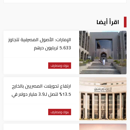
اقرأ أيضا
الإمارات: الأصول المصرفية تتجاوز
5.633 تريليون درهم
بنوك ومصارف
ارتفاع تحويلات المصريين بالخارج
13.5% لتصل لـ3.9 مليار دولار في
يونيو
بنوك ومصارف