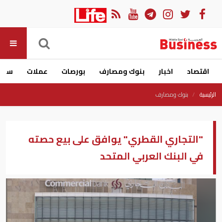
اقتصاد
اخبار
بنوك ومصارف
بورصات
عملات
سيار
الرئيسية
بنوك ومصارف
"التجاري القطري" يوافق على بيع حصته
في البنك العربي المتحد