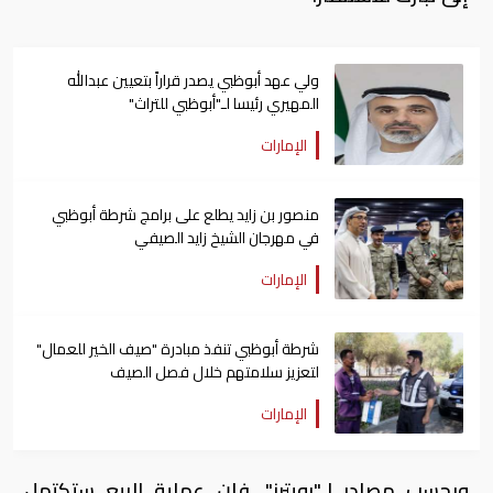
ولي عهد أبوظبي يصدر قراراً بتعيين عبدالله
المهيري رئيسا لـ"أبوظبي للتراث"
الإمارات
منصور بن زايد يطلع على برامج شرطة أبوظبي
في مهرجان الشيخ زايد الصيفي
الإمارات
شرطة أبوظبي تنفذ مبادرة "صيف الخير للعمال"
لتعزيز سلامتهم خلال فصل الصيف
الإمارات
وبحسب مصادر لـ"رويترز"، فإن عملية البيع ستكتمل