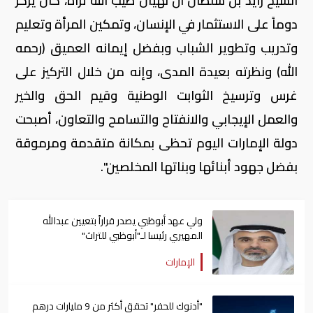
الشيخ زايد بن سلطان آل نهيان طيب الله ثراه، كان يركز
دوماً على الاستثمار في الإنسان، وتمكين المرأة وتعليم
وتدريب وتطوير الشباب وبفضل إيمانه العميق (رحمه
الله) ونظرته بعيدة المدى، وإنه من خلال التركيز على
غرس وترسيخ الثوابت الوطنية وقيم الحق والخير
والعمل الإيجابي والانفتاح والتسامح والتعاون، أصبحت
دولة الإمارات اليوم تحظى بمكانة متقدمة ومرموقة
بفضل جهود أبنائها وبناتها المخلصين".
ولي عهد أبوظبي يصدر قراراً بتعيين عبدالله
المهيري رئيسا لـ"أبوظبي للتراث"
الإمارات
"أدنوك للحفر" تحقق أكثر من 9 مليارات درهم