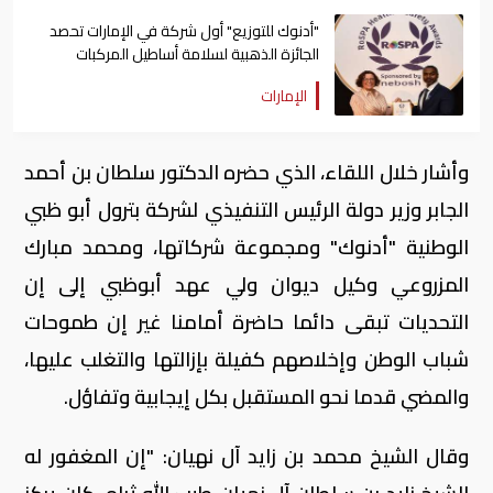
"أدنوك للتوزيع" أول شركة في الإمارات تحصد
الجائزة الذهبية لسلامة أساطيل المركبات
الإمارات
وأشار خلال اللقاء، الذي حضره الدكتور سلطان بن أحمد
الجابر وزير دولة الرئيس التنفيذي لشركة بترول أبو ظبي
الوطنية "أدنوك" ومجموعة شركاتها، ومحمد مبارك
المزروعي وكيل ديوان ولي عهد أبوظبي إلى إن
التحديات تبقى دائما حاضرة أمامنا غير إن طموحات
شباب الوطن وإخلاصهم كفيلة بإزالتها والتغلب عليها،
والمضي قدما نحو المستقبل بكل إيجابية وتفاؤل.
وقال الشيخ محمد بن زايد آل نهيان: "إن المغفور له