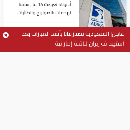
أدنوك: تعرضت 15 من سفننا
لهجمات بالصواريخ والطائرات
المسيّرة منذ بداية النزاع
طاقة
عاجل| السعودية تصدر بيانا بأشد العبارات بعد
استهداف إيران لناقلة إماراتية
بلومبرغ: الإمارات تتصدر دول
المنطقة في صادرات النفط عبر
مضيق هرمز
طاقة
تراجع جديد في أسعار النفط.. خام
برنت يصل إلى 80.66 دولاراً
للبرميل
طاقة