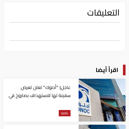
التعليقات
اقرأ أيضا
عاجل| "أدنوك" تعلن تعرض
سفينة لها للاستهداف بصاروخ في
مضيق هرمز
طاقة