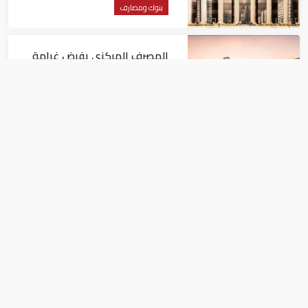
بنوك ومصارف
المصرف المركزي يفرض غرامة
مالية 1.82 مليون درهم على فرع
لبنك أجنبي
بنوك ومصارف
البنوك المصرية تعتمد معيار ISO
20022 الدولي في التحويلات
المالية
بنوك ومصارف
وزارة المالية المصرية تبيع أذون خزانة بـ 15
مليار جنيه