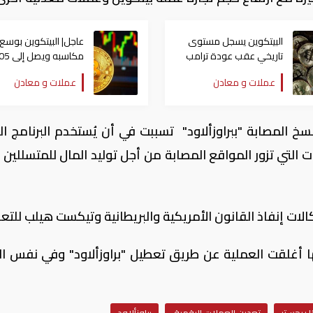
البيتكوين يسجل مستوى
عاجل| البيتكوين بوسع
تاريخي عقب عودة ترامب
مكاسبه ويصل 
إلى البيت الأبيض
ألف دولار
عملات و معادن
عملات و معادن
سخ المصابة "ببراوزألاود" تسببت في أن يُستخدم البرنامج ال
 التي تزور المواقع المصابة من أجل توليد المال للمتسللين ا
ات إنفاذ القانون الأمريكية والبريطانية وتيكست هيلب للتعل
ا أغلقت العملية عن طريق تعطيل "براوزألاود" وفي نفس ا