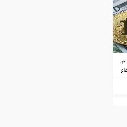
فاض
فاع