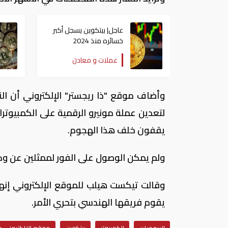
عاجل| بيتكوين يسجل أكبر
خسائره منذ 2024
وينخفض لـ67 ألف دولار
عملات و معادن
وأضاف موقع "ذا ريجستر" الإلكتروني أن الن
لتعدين عملة مونيرو الرقمية على الكمبيوترات
يقفون خلف هذا الهجوم.
ولم يمكن الوصول على الفور لممثلين عن وكال
وقالت تيكست هيلب للموقع الإلكتروني إنه
يقوم فريقها الهندسي بتحري الأمر.