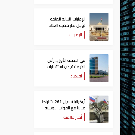
الإمارات: النيابة العامة
تؤجل نظر قضية العتاد
العسكري للسودان
الإمارات
في النصف الأول.. رأس
الخيمة تجذب استثمارات
تتجاوز 771 مليون درهم
اقتصاد
أوكرانيا تسجل 261 اشتباكا
قتاليا مع القوات الروسية
أخبار عالمية