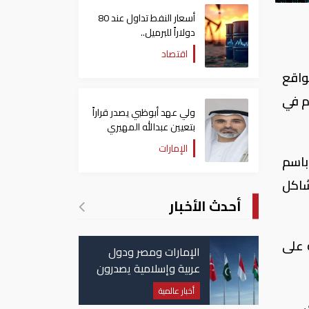
أسعار النفط تداول عند 80
دولاراً للبرميل..
وتراجع الأسهم الأمريكية
اقتصاد
واقع
م في
ولي عهد أبوظبي يصدر قراراً
بتعيين عبدالله المهيري
رئيسا لـ"أبوظبي للتراث"
الإمارات
ة باسم
شاكل
أحدث الأخبار
 على
الإمارات ومصر ودول
عربية وإسلامية يصدرون
بيانا مشتركا بشأن
أخبار عالمية
الانتهاكات الإسرائيلية
.