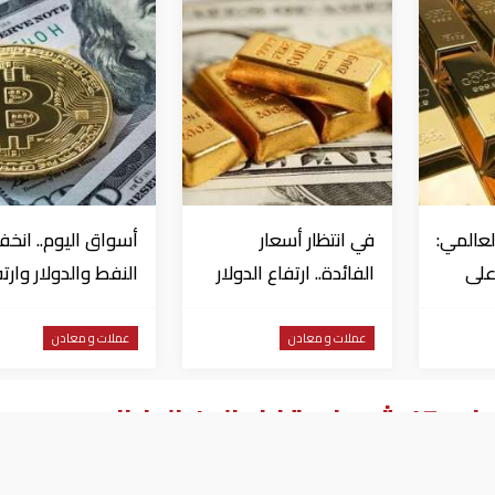
عالمي:
في انتظار أسعار
أسواق اليوم.. انخ
على
الفائدة.. ارتفاع الدولار
النفط والدولار وارت
"
وانخفاض الذهب
للذهب
عملات و معادن
عملات و معادن
الياباني