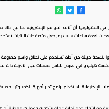
في التكنولوجيا أن آلاف المواقع الإلكترونية بما في ذلك م
 تعطلت لعدة ساعات بسبب رمز جعل متصفحات الانترنت تستخد
أكثر من 4200 موقع أصيبوا بنسخة خبيثة من أداة تستخدم على نطاق واسع معروف
ي تيكست هيلب والتي تعرض للناس صفحات على الانترنت ذات م
ت الإلكترونية باستخدام برامج تجبر أجهزة الكمبيوتر المصابة
يرة مع ارتفاع حجم تجارة عملة بيتكوين وعملات معدنية أخرى