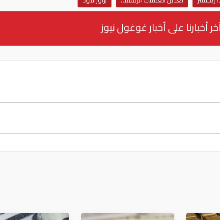
 ريجستر
تعدين العملات الرقمية.
براوزألاود
خر أخبارنا على أخبار غوغول نيوز