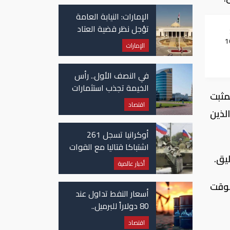
في غزة
الإمارات: النيابة العامة
تؤجل نظر قضية العتاد
العسكري للسودان
إلى 105
الإمارات
في النصف الأول.. رأس
الخيمة تجذب استثمارات
مثبت
تتجاوز 771 مليون درهم
اقتصاد
لذين
أوكرانيا تسجل 261
اشتباكا قتاليا مع القوات
يق.
الروسية
أخبار عالمية
لوقت
أسعار النفط تداول عند
80 دولاراً للبرميل..
وتراجع الأسهم
اقتصاد