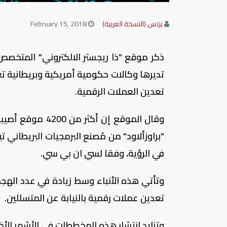
بزنس (النسخة العربية)
February 15, 2018
ذكر موقع "ذا ريجستر الالكتروني" المتخصص 
تديرها وكالات حكومية أمريكية وبريطانية
تعدين العملات الرقمية.
وقال الموقع إن 
"براوزألاود" من مُصنع البرمجيات البريطان
في الرؤية، وفقا لسي ان بي سي.
وتأتي هذه الأنباء وسط زيادة في عدد الهجما
تعدين عملات رقمية بالنيابة عن المتسللين.
وتزايد انتشار هذه المخططات في الأشهر الأخ