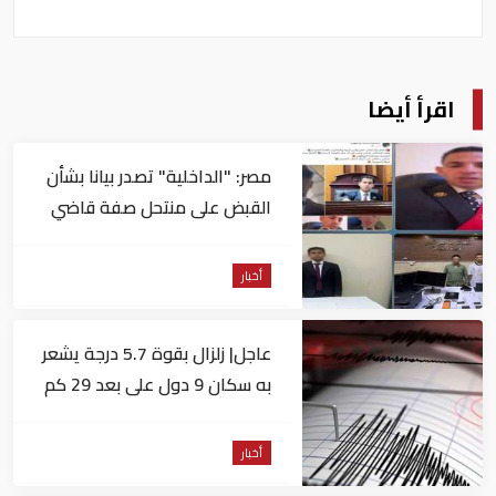
اقرأ أيضا
مصر: "الداخلية" تصدر بيانا بشأن
القبض على منتحل صفة قاضي
للاستيلاء على المواطنين
أخبار
عاجل| زلزال بقوة 5.7 درجة يشعر
به سكان 9 دول على بعد 29 كم
من السويس
أخبار