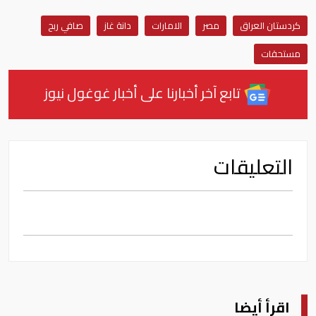
كردستان العراق
مصر
الامارات
دانة غاز
صافي ربح
مستحقات
تابع آخر أخبارنا على أخبار غوغول نيوز
التعليقات
اقرأ أيضا