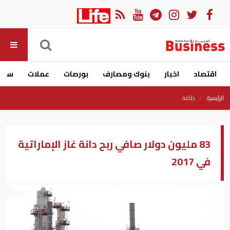
اقتصاد
اخبار
بنوك ومصارف
بورصات
عملات
سيار
الرئيسية
طاقة
83 مليون دولار صافي ربح دانة غاز الإماراتية
في 2017