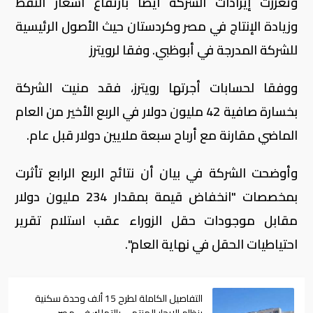
وتعززت إيرادات الشركة أيضا بارتفاع أسعار النفط
وزيادة الإنتاج في مصر وكردستان حيث الأصول الرئيسية
للشركة المدرجة في أبوظبي. وفقا لرويترز
ووفقا لحسابات أجرتها رويترز، فقد منيت الشركة
بخسارة صافية 42 مليون دولار في الربع الأخير من العام
الماضي مقارنة مع أرباح سبعة ملايين دولار قبل عام.
وأوضحت الشركة في بيان أن نتائج الربع الرابع تأثرت
بمخصصات "انخفاض قيمة بمقدار 234 مليون دولار
مقابل موجودات حقل الزوراء عقب استلام تقرير
احتياطيات الحقل في نهاية العام".
التفاصيل الكاملة لطرح 15 ألف وحدة سكنية
بنظام الإيجار المنتهي بالتملك في مصر