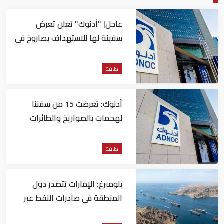
عاجل| "أدنوك" تعلن تعرض
سفينة لها للاستهداف بصاروخ في
مضيق هرمز
طاقة
أدنوك: تعرضت 15 من سفننا
لهجمات بالصواريخ والطائرات
المسيّرة منذ بداية النزاع
طاقة
بلومبرغ: الإمارات تتصدر دول
المنطقة في صادرات النفط عبر
مضيق هرمز