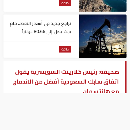
طاقة
تراجع جديد في أسعار النفط.. خام
برنت يصل إلى 80.66 دولاراً
للبرميل
طاقة
صحيفة: رئيس كلارينت السويسرية يقول
اتفاق سابك السعودية أفضل من الاندماج
مع هانتسمان