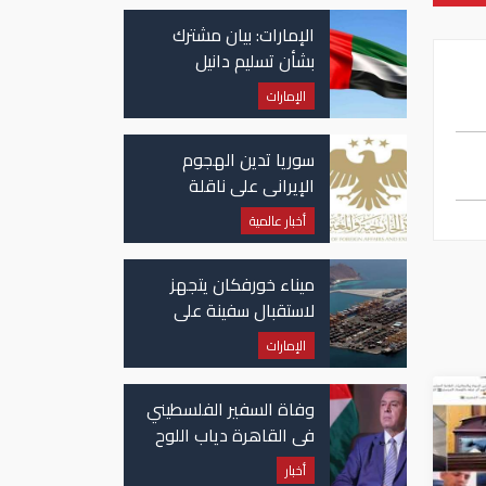
الإمارات: بيان مشترك
بشأن تسليم دانيل
كينيهان إلى السلطات
الإمارات
الإيرلندية
سوريا تدين الهجوم
الإيراني على ناقلة
"أدنوك" في مضيق هرمز
أخبار عالمية
ميناء خورفكان يتجهز
لاستقبال سفينة على
متنها 6068 سيارة صينية
الإمارات
وفاة السفير الفلسطيني
في القاهرة دياب اللوح
أخبار