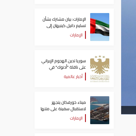
الإمارات: بيان مشترك بشأن
تسليم دانيل كينيهان إلى
السلطات الإيرلندية
الإمارات
سوريا تدين الهجوم الإيراني
على ناقلة "أدنوك" في
مضيق هرمز ‏
أخبار عالمية
ميناء خورفكان يتجهز
لاستقبال سفينة على متنها
6068 سيارة صينية
الإمارات