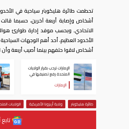
تحطمت طائرة هليكوبتر سياحية في الأخدود
أشخاص وإصابة أربعة آخرين، حسبما قالت و
الاتحادي. وبحسب موفد إدارة طوارئ هوالا
الأخدود العظيم، أحد أهم الوجهات السياحية ف
أشخاص لاقوا حتفهم بينما أصيب أربعة وأن
الإمارات ترحب بقرار الولايات
المتحدة رفع تصنيفها في
ضوابط التصدير
الإمارات
طائرة هليكوبتر
ولاية أريزونا الأمريكية
الولايات المت
تابع آ