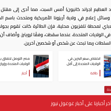
 العظيم (جراند كانيون) أمس السبت، مما أدى إلى مقتل ث
سائل إعلام في ولاية أريزونا الأمريكية ومتحدث باسم الط
باي لمحطة تلفزيون محلية، فإن الطائرة كانت تقوم بجول
ي الولايات المتحدة، عندما سقطت، وفقًا لرويترز. وأضاف أن ث
 السلطات ربما تبحث عن شخص أو شخصين آخرين.
انخفاض سعر البنزين في
مصر: التوصل لاتفاق ب
الولايات المتحدة إلى أقل
الولايات المتحدة وإيران
من أربعة دولارات
تطور بالغ الأهمية
طاقة
أخبار
حدة
خر أخبارنا على أخبار غوغول نيوز