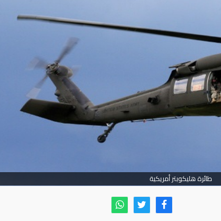
طائرة هليكوبتر أمريكية