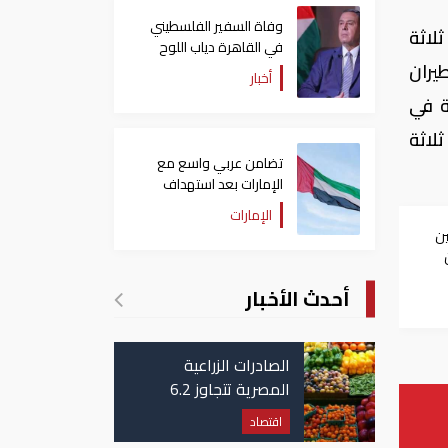
وفاة السفير الفلسطيني
لاثة
في القاهرة دياب اللوح
يران
أخبار
ة في
لاثة
تضامن عربي واسع مع
الإمارات بعد استهداف
ناقلة في مضيق هرمز
الإمارات
ين
أحدث الأخبار
الصادرات الزراعية
المصرية تتجاوز 6.2
مليون طن حتى الآن
اقتصاد