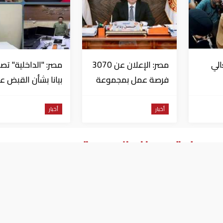
الي
مصر: الإعلان عن 3070
مصر: "الداخلية" تصد
فرصة عمل بمجموعة
بيانا بشأن القبض ع
 قبل
طلعت مصطفى
منتحل صفة قاضي
للاستيلاء على
أخبار
أخبار
المواطنين