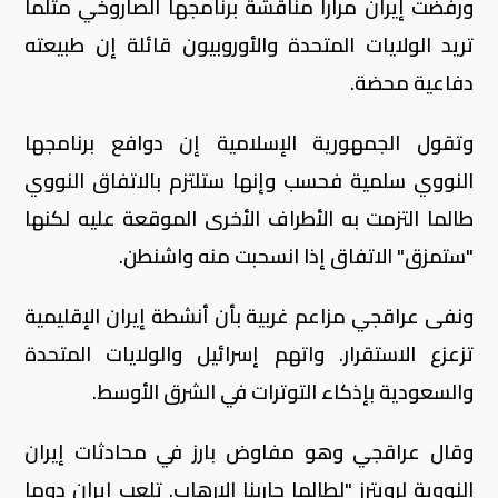
ورفضت إيران مرارا مناقشة برنامجها الصاروخي مثلما
تريد الولايات المتحدة والأوروبيون قائلة إن طبيعته
دفاعية محضة.
وتقول الجمهورية الإسلامية إن دوافع برنامجها
النووي سلمية فحسب وإنها ستلتزم بالاتفاق النووي
طالما التزمت به الأطراف الأخرى الموقعة عليه لكنها
"ستمزق" الاتفاق إذا انسحبت منه واشنطن.
ونفى عراقجي مزاعم غربية بأن أنشطة إيران الإقليمية
تزعزع الاستقرار. واتهم إسرائيل والولايات المتحدة
والسعودية بإذكاء التوترات في الشرق الأوسط.
وقال عراقجي وهو مفاوض بارز في محادثات إيران
النووية لرويترز "لطالما حاربنا الإرهاب. تلعب إيران دوما