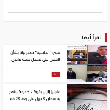
اقرأ أيضا
مصر: "الداخلية" تصدر بيانا بشأن
القبض على منتحل صفة قاضي
للاستيلاء على المواطنين
أخبار
عاجل| زلزال بقوة 5.7 درجة يشعر
به سكان 9 دول على بعد 29 كم
من السويس