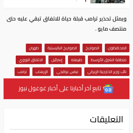
ويمثل تحذير ترامب قبلة حياة للاتفاق تبقي عليه حتى
منتصف مايو .
المحافظون
الصواريخ
الصواريخ الباليستية
طهران
منطقة الشرق الأوسط
طبيعته
إسرائيل
الاتفاق النووي
نائب وزير الخارجية الإيراني
عباس عراقجي
الإرهاب
ترامب
تابع آخر أخبارنا على أخبار غوغول نيوز
التعليقات