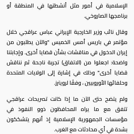
الإسلامية في أمور مثل أنشطتها في المنطقة أو
برنامجها الصاروخي.
وقال نائب وزير الخارجية الإيراني عباس عراقجي خلال
مؤتمر في باريس أمس الخميس "والآن يطلبون من
إيران الدخول في مناقشات بشأن قضايا أخرى. وإجابتنا
واضحة: اجعلوا من (الاتفاق) تجربة ناجحة ثم نناقش
قضايا أخرى" وذلك في إشارة إلى الولايات المتحدة
وحلفائها الأوروبيين ، وفقًا لرويترز.
ولم يتضح حتى الآن ما إذا كانت تصريحات عراقجي
تتفق مع ما يراه المحافظون ذوو النفوذ في
مؤسسات الجمهورية الإسلامية إذ أنهم يتشككون
بشدة في أي محادثات مع الغرب.