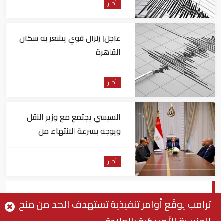
أخبار
عاجل| زلزال قوي يشعر به سكان
القاهرة
أخبار
السيسي يجتمع مع وزير النقل
ويوجه بسرعة الانتهاء من
المشروعات الجاري تنفيذها
أخبار
بن زايد وملك الأردن يبحثان علاقات البلدين
ترامب يوقّع أوامر تنفيذية تستهدف الحد من منح
والمستجدات في المنطقة
الجنسية الأمريكية بالولادة