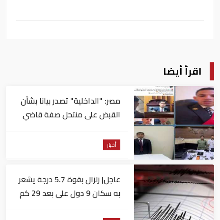
اقرأ أيضا
مصر: "الداخلية" تصدر بيانا بشأن
القبض على منتحل صفة قاضي
للاستيلاء على المواطنين
أخبار
عاجل| زلزال بقوة 5.7 درجة يشعر
به سكان 9 دول على بعد 29 كم
من السويس