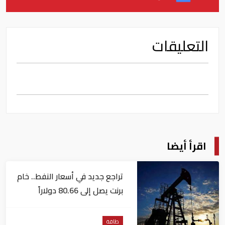
التعليقات
اقرأ أيضا
تراجع جديد في أسعار النفط.. خام
برنت يصل إلى 80.66 دولاراً
للبرميل
طاقة