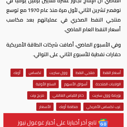
الماضي أن الإنتاج تجاوز عشرة ملايين برميل يوميا في
نوفمبر تشرين الثاني لأول مرة منذ عام 1970 مع توسع
منتجي النفط الصخري في عملياتهم بعد مكاسب
أسعار النفط العام الماضي.
وفي الأسبوع الماضي، أضافت شركات الطاقة الأمريكية
حفارات نفطية للأسبوع الثاني على التوالي.
أسعار النفط
منتجي النفط
وول ستريت
تكساس
أوبك
الولايات المتحدة
أسواق الأسهم
السلع الأولية
بورصة وول ستريت
خام القياس العالمي
مزيج برنت
غرب تكساس الأمريكي
منظمة أوبك
الأسعار
تابع آخر أخبارنا على أخبار غوغول نيوز