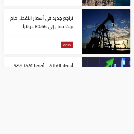
تراجع جديد في أسعار النفط.. خام
برنت يصل إلى 80.66 دولاراً
للبرميل
طاقة
أسعار الغاز في أوروبا تقفز 55%
في شهر بسبب موجات الحر
طاقة
أزمة طاقة تضرب المجر بعد
إيقاف مفاعل نووي جراء
انخفاض منسوب نهر الدانوب