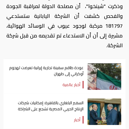
وذكرت "شينخوا"، أن مصلحة الدولة لمراقبة الجودة
والفحص كشفت أن الشركة اليابانية ستستدعي
181797 مركبة لوجود عيوب في الوسائد الهوائية،
مشيرة إلى أن أن الاستدعاء تم تقديمه من قبل شركة
الشركة.
عودة طاقم سفينة تجارية ​إيرانية ​تعرضت لهجوم
أوكراني إلى طهران
أخبار عالمية
السفير البلغاري بالقاهرة: إمكانيات شركات
الإنتاج الحربي المصرية تشجع على الشراكة
معها
أخبار