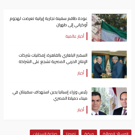
عودة طاقم سفينة تجارية ​إيرانية ​تعرضت لهجوم
أوكراني إلى طهران
أخبار عالمية
السفير البلغاري بالقاهرة: إمكانيات شركات
الإنتاج الحربي المصرية تشجع على الشراكة
معها
أخبار
رئيس وزراء إسبانيا يدين استهداف سفينتان في
ميناء دمياط المصري
أخبار
الوسائد الهوائية
مركبة
تويوتا
صناعة السيارات