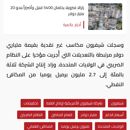
زلزالا فنزويلا يخلفان 5400 قتيل وأضراراً بنحو 20
مليار دولار
أخبار عالمية
وسجلت شيفرون مكاسب غير نقدية بقيمة ملياري
دولار مرتبطة بالتعديلات التي أُجريت مؤخرا على النظام
الضريبي في الولايات المتحدة. وزاد إنتاج الشركة ثلاثة
بالمئة إلى 2.7 مليون برميل يوميا من المكافئ
النفطي.
شيفرون
شركة شيفرون الأمريكية لإنتاج النفط
تخفيضات
أسعار الخام
مليار دولار
العام الماضي
النظام الضريبي
الولايات المتحدة
مليون برميل يوميا
المكافئ النفطي