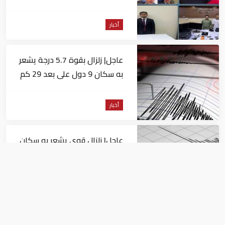
للاستيلاء على المواطنين
أخبار
عاجل| زلزال بقوة 5.7 درجة يشعر
به سكان 9 دول على بعد 29 كم
من السويس
أخبار
عاجل| زلزال قوي يشعر به سكان
القاهرة
أخبار
السيسي يجتمع مع وزير النقل