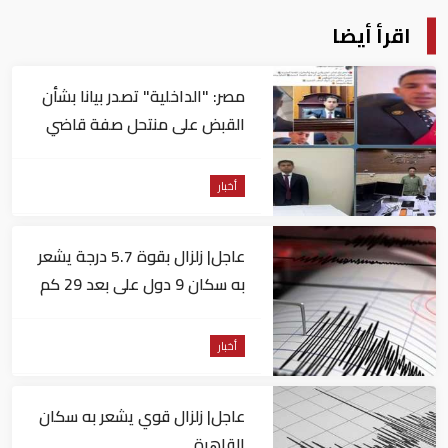
اقرأ أيضا
مصر: "الداخلية" تصدر بيانا بشأن
القبض على منتحل صفة قاضي
للاستيلاء على المواطنين
أخبار
عاجل| زلزال بقوة 5.7 درجة يشعر
به سكان 9 دول على بعد 29 كم
من السويس
أخبار
عاجل| زلزال قوي يشعر به سكان
القاهرة