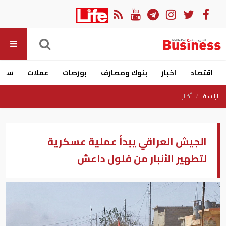
اقتصاد
اخبار
بنوك ومصارف
بورصات
عملات
سيار
الرئيسية
أخبار
الجيش العراقي يبدأ عملية عسكرية
لتطهير الأنبار من فلول داعش