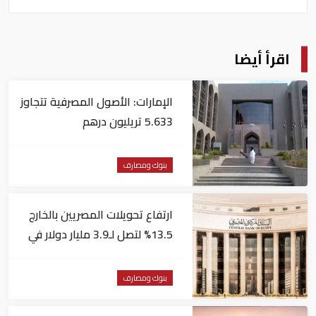
اقرأ أيضا
الإمارات: الأصول المصرفية تتجاوز
5.633 تريليون درهم
بنوك ومصارف
ارتفاع تحويلات المصريين بالخارج
13.5% لتصل لـ3.9 مليار دولار في
يونيو
بنوك ومصارف