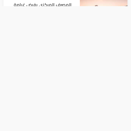
المصرف المركزي يفرض غرامة
مالية 1.82 مليون درهم على فرع
لبنك أجنبي
بنوك ومصارف
البنوك المصرية تعتمد معيار ISO
20022 الدولي في التحويلات
المالية
بنوك ومصارف
البنك المركزي السعودي يمنع شركة
تأمين من إصدار وثائق جديدة لحين زيادة
رأسمالها