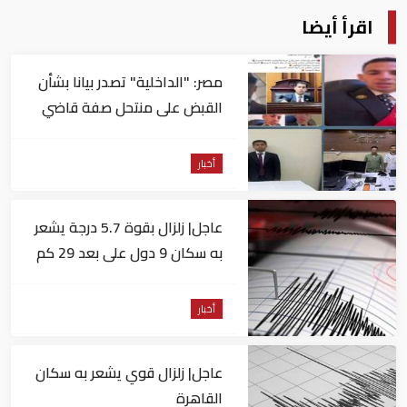
اقرأ أيضا
مصر: "الداخلية" تصدر بيانا بشأن
القبض على منتحل صفة قاضي
للاستيلاء على المواطنين
أخبار
عاجل| زلزال بقوة 5.7 درجة يشعر
به سكان 9 دول على بعد 29 كم
من السويس
أخبار
عاجل| زلزال قوي يشعر به سكان
القاهرة