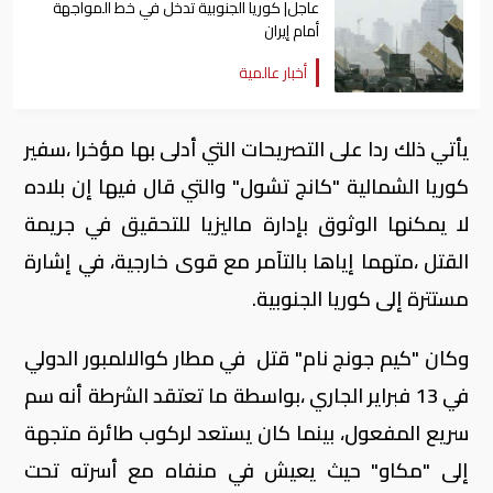
عاجل| كوريا الجنوبية تدخل في خط المواجهة
أمام إيران
أخبار عالمية
يأتي ذلك ردا على التصريحات التي أدلى بها مؤخرا ،سفير
كوريا الشمالية "كانج تشول" والتي قال فيها إن بلاده
لا يمكنها الوثوق بإدارة ماليزيا للتحقيق في جريمة
القتل ،متهما إياها بالتآمر مع قوى خارجية، في إشارة
مستترة إلى كوريا الجنوبية.
وكان "كيم جونج نام" قتل في مطار كوالالمبور الدولي
في 13 فبراير الجاري ،بواسطة ما تعتقد الشرطة أنه سم
سريع المفعول، بينما كان يستعد لركوب طائرة متجهة
إلى "مكاو" حيث يعيش في منفاه مع أسرته تحت