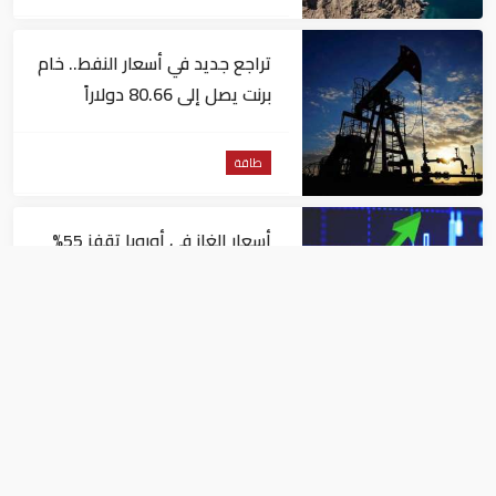
تراجع جديد في أسعار النفط.. خام
برنت يصل إلى 80.66 دولاراً
للبرميل
طاقة
أسعار الغاز في أوروبا تقفز 55%
في شهر بسبب موجات الحر
طاقة
أزمة طاقة تضرب المجر بعد
إيقاف مفاعل نووي جراء
انخفاض منسوب نهر الدانوب