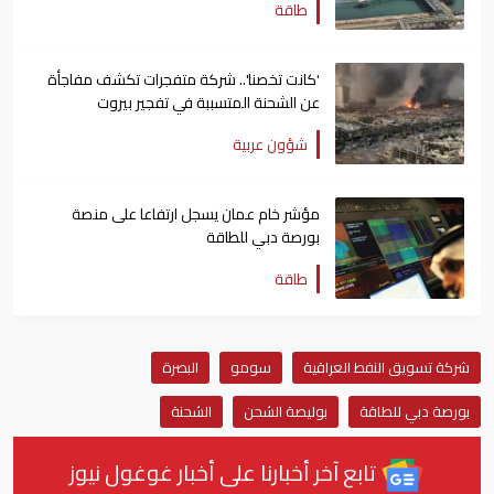
طاقة
'كانت تخصنا'.. شركة متفجرات تكشف مفاجأة
عن الشحنة المتسببة في تفجير بيروت
شؤون عربية
مؤشر خام عمان يسجل ارتفاعا على منصة
بورصة دبي للطاقة
طاقة
شركة تسويق النفط العراقية
سومو
البصرة
بورصة دبي للطاقة
بوليصة الشحن
الشحنة
تابع آخر أخبارنا على أخبار غوغول نيوز