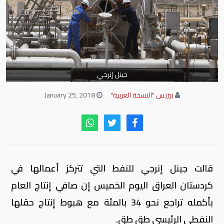
جينل إنرجي
بيزنس "النسخة العربية"
January 25, 2018
قالت جينل إنرجي للنفط التي تتركز أعمالها في
كردستان العراق اليوم الخميس إن صافي إنتاج العام
بأكمله تراجع نحو 34 بالمئة مع هبوط إنتاج حقلها
النفطي الرئيسي طق طق.