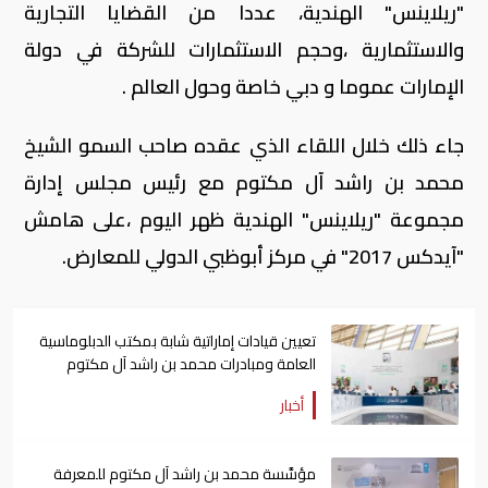
"ريلاينس" الهندية، عددا من القضايا التجارية
والاستثمارية ،وحجم الاستثمارات للشركة في دولة
الإمارات عموما و دبي خاصة وحول العالم .
جاء ذلك خلال اللقاء الذي عقده صاحب السمو الشيخ
محمد بن راشد آل مكتوم مع رئيس مجلس إدارة
مجموعة "ريلاينس" الهندية ظهر اليوم ،على هامش
"آيدكس 2017" في مركز أبوظبي الدولي للمعارض.
تعيين قيادات إماراتية شابة بمكتب الدبلوماسية
العامة ومبادرات محمد بن راشد آل مكتوم
العالمية
أخبار
مؤسَّسة محمد بن راشد آل مكتوم للمعرفة