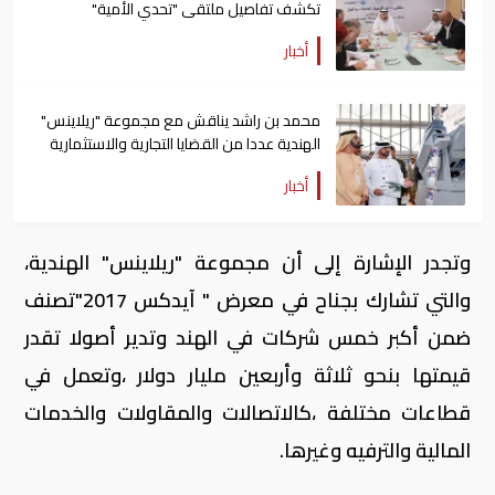
تكشف تفاصيل ملتقى "تحدي الأمية"
أخبار
محمد بن راشد يناقش مع مجموعة "ريلاينس"
الهندية عددا من القضايا التجارية والاستثمارية
أخبار
وتجدر الإشارة إلى أن مجموعة "ريلاينس" الهندية،
والتي تشارك بجناح في معرض " آيدكس 2017"تصنف
ضمن أكبر خمس شركات في الهند وتدير أصولا تقدر
قيمتها بنحو ثلاثة وأربعين مليار دولار ،وتعمل في
قطاعات مختلفة ،كالاتصالات والمقاولات والخدمات
المالية والترفيه وغيرها.