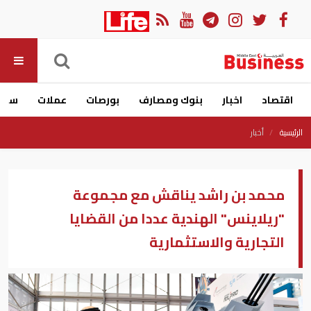
اقتصاد
اخبار
بنوك ومصارف
بورصات
عملات
سيار
الرئيسية
أخبار
محمد بن راشد يناقش مع مجموعة
"ريلاينس" الهندية عددا من القضايا
التجارية والاستثمارية