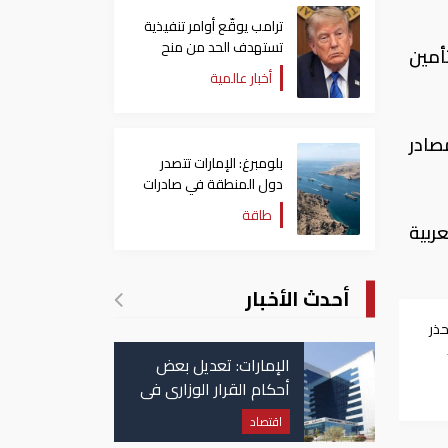
ترامب يوقّع أوامر تنفيذية
تستهدف الحد من منح
أمين
الجنسية الأمريكية بالولادة
أخبار عالمية
صادر
بلومبرغ: الإمارات تتصدر
دول المنطقة في صادرات
النفط عبر مضيق هرمز
طاقة
ربية
أحدث الأخبار
حذر
الإمارات: تعديل بعض
أحكام القرار الوزاري في
شأن الضريبة على
اقتصاد
الشركات والأعمال