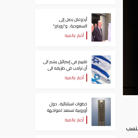
أردوغان يصل إلى
السعودية.. و"رويترز"
تكشف تفاصيل الاتفاق
أخبار عالمية
المرتقب
تقييم في إسرائيل يشير الى
أن ترامب في طريقه الى
إبرام اتفاق مع إيران
أخبار عالمية
خطوات استثنائية.. دول
أوروبية تستعد لمواجهة
موجة حر غير مسبوقة
أخبار عالمية
بنسب