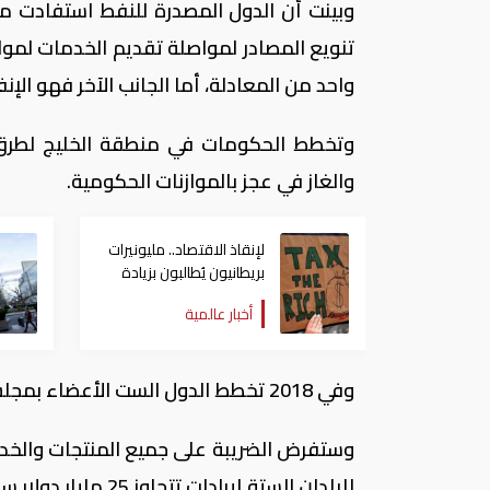
وبينت أن الدول المصدرة للنفط استفادت من و
تنويع المصادر لمواصلة تقديم الخدمات لمو
واحد من المعادلة، أما الجانب الآخر فهو الإنف
وتخطط الحكومات في منطقة الخليج لطرق 
والغاز في عجز بالموازنات الحكومية.
لإنقاذ الاقتصاد.. مليونيرات
بريطانيون يُطالبون بزيادة
الضرائب على الأثرياء
أخبار عالمية
وفي 2018 تخطط الدول الست الأعضاء بمجلس التعاون الخليجي لتطبيق ضريبة القيمة المضافة بنسبة 5%.
وستفرض الضريبة على جميع المنتجات والخد
للبلدان الستة إيرادات تتجاوز 25 مليار دولار سنوياً، وفق تقدير شركة "إرنست آند يونغ".