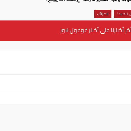
 لاجارد"
الضرائب
خر أخبارنا على أخبار غوغول نيوز