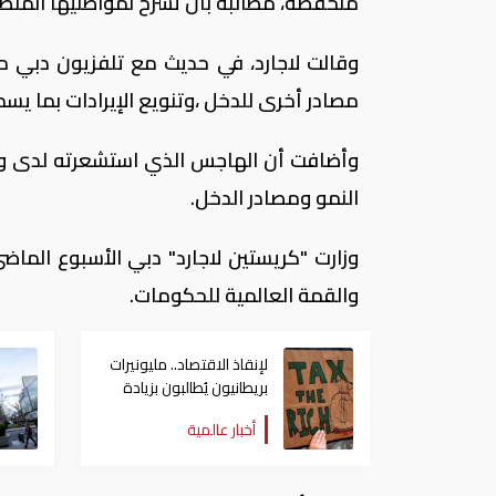
منخفضة، مطالبة بأن تشرح لمواطنيها المنطق
وقالت لاجارد، في حديث مع تلفزيون دبي 
مصادر أخرى للدخل ،وتنويع الإيرادات بما يسم
وأضافت أن الهاجس الذي استشعرته لدى وزراء
النمو ومصادر الدخل.
وزارت "كريستين لاجارد" دبي الأسبوع الماضي
والقمة العالمية للحكومات.
لإنقاذ الاقتصاد.. مليونيرات
بريطانيون يُطالبون بزيادة
الضرائب على الأثرياء
أخبار عالمية