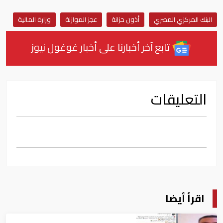
البنك المركزي المصري
أذون خزانة
عجز الموازنة
وزارة المالية
تابع آخر أخبارنا على أخبار غوغول نيوز
التعليقات
اقرأ أيضا