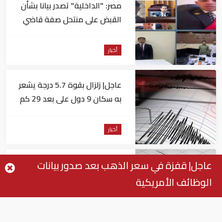
مصر: "الداخلية" تصدر بيانا بشأن
القبض على منتحل صفة قاضي
للاستيلاء على المواطنين
أخبار
عاجل| زلزال بقوة 5.7 درجة يشعر
به سكان 9 دول على بعد 29 كم
من السويس
أخبار
عاجل| قفزة في سعر الذهب بعد صدور بيانات
عاجل| زلزال قوي يشعر به سكان
القاهرة
الوظائف الأمريكية
أخبار