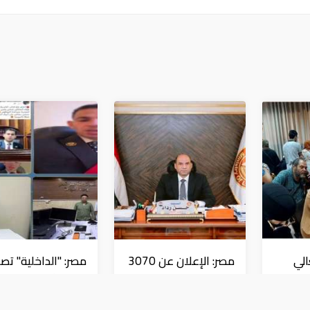
الي
مصر: الإعلان عن 3070
مصر: "الداخلية" تصد
فرصة عمل بمجموعة
بيانا بشأن القبض ع
 قبل
طلعت مصطفى
منتحل صفة قاضي