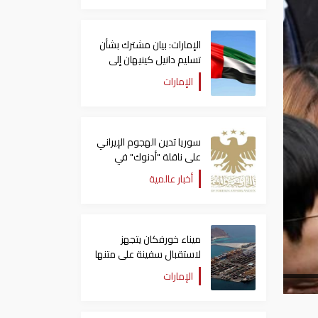
الإمارات: بيان مشترك بشأن
تسليم دانيل كينيهان إلى
السلطات الإيرلندية
الإمارات
سوريا تدين الهجوم الإيراني
على ناقلة "أدنوك" في
مضيق هرمز ‏
أخبار عالمية
ميناء خورفكان يتجهز
لاستقبال سفينة على متنها
6068 سيارة صينية
الإمارات