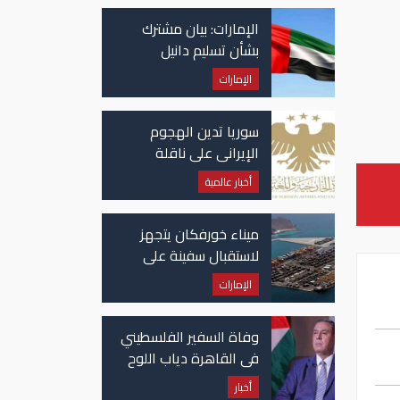
الإمارات: بيان مشترك
بشأن تسليم دانيل
كينيهان إلى السلطات
الإمارات
الإيرلندية
سوريا تدين الهجوم
الإيراني على ناقلة
"أدنوك" في مضيق هرمز
أخبار عالمية
ميناء خورفكان يتجهز
لاستقبال سفينة على
متنها 6068 سيارة صينية
الإمارات
وفاة السفير الفلسطيني
في القاهرة دياب اللوح
أخبار