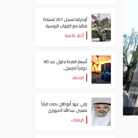
أوكرانيا تسجل 261 اشتباكا
قتاليا مع القوات الروسية
أخبار عالمية
أسعار النفط تداول عند 80
دولاراً للبرميل..
وتراجع الأسهم الأمريكية
اقتصاد
ولي عهد أبوظبي يصدر قراراً
بتعيين عبدالله المهيري
رئيسا لـ"أبوظبي للتراث"
الإمارات