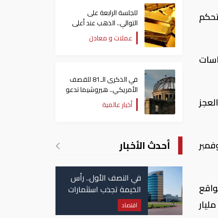
للجلسة الرابعة على
تحكم
التوالي.. الذهب عند أعلى
مستوياته منذ شهرين
عملات و معادن
اسات
في الذكرى الـ81 للقصف
الأمريكي.. هيروشيما تدعو
العالم لإلغاء الأسلحة
العجز
أخبار عالمية
النووية
أحدث الأخبار
ي حتى نوفمبر
في النصف الأول.. رأس
واقع
الخيمة تجذب استثمارات
تتجاوز 771 مليون درهم
مليون دولار ما يرفع حجم التمويل إلى سقف مليار دولار من بين قرض بقيمة اجمالية تصل إلى 8ر2 مليار
اقتصاد