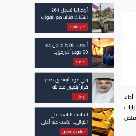
أوكرانيا تسجل 261
اشتباكا قتاليا مع القوات
الروسية
أخبار عالمية
أسعار النفط تداول عند
80 دولاراً للبرميل..
وتراجع الأسهم
اقتصاد
الأمريكية
ولي عهد أبوظبي يصدر
قراراً بتعيين عبدالله
المهيري رئيسا لـ"أبوظبي
ني وتحسن أداء
الإمارات
للتراث"
ارات
للجلسة الرابعة على
لا عن تقلص
التوالي.. الذهب عند أعلى
مستوياته منذ شهرين
عملات و معادن