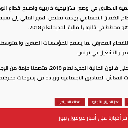
همية الانطلاق في وضع استراتيجية ضريبية واصلاح قطاع الو
ام الضمان الاجتماعي بهدف تقليص العجز المالي إلى نسبة
ت للقطاع المصرفي بما يسمح للمؤسسات الصغرى والمتوسط
 النمو والتشغيل في تونس.
وكان برلمان تونس صادق الأسبوع الماضي على قانون المالية الجديد لعام 2018، متضمنا 
ات لانعاش الصناديق الاجتماعية وزيادة في رسومات جمركية
عجز الميزان التجاري
القطاع السياحي
خر أخبارنا على أخبار غوغول نيوز