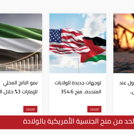
ول عند
توجهات جديدة للولايات
نمو الناتج المحلي
..
المتحدة.. منح 354.6
للإمارات 3% خلال 
مليون دولار مساعدات
الأول من عام 2026
إلى الأردن
اقتصاد
اقتصاد
حد من منح الجنسية الأمريكية بالولادة