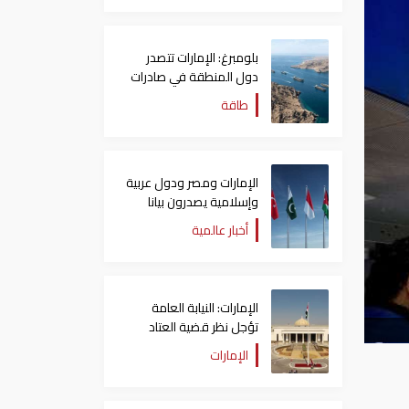
بلومبرغ: الإمارات تتصدر
دول المنطقة في صادرات
النفط عبر مضيق هرمز
طاقة
الإمارات ومصر ودول عربية
وإسلامية يصدرون بيانا
مشتركا بشأن الانتهاكات
أخبار عالمية
الإسرائيلية في غزة
الإمارات: النيابة العامة
تؤجل نظر قضية العتاد
العسكري للسودان
الإمارات