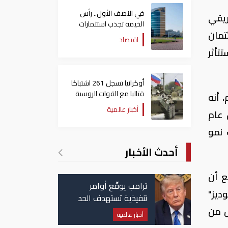
في النصف الأول.. رأس
ريقي
الخيمة تجذب استثمارات
تمان
تتجاوز 771 مليون درهم
اقتصاد
 "أفضل" خلال 2018، في حين ستتأثر
أوكرانيا تسجل 261 اشتباكا
قتاليا مع القوات الروسية
اليوم، أنه
أخبار عالمية
 عام
 نمو
أحدث الأخبار
ع أن
ترامب يوقّع أوامر
ديز"
تنفيذية تستهدف الحد
من منح الجنسية
ات تظل أقل من
أخبار عالمية
الأمريكية بالولادة