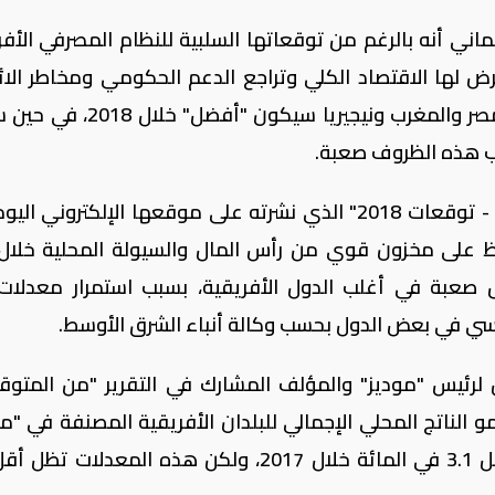
تماني أنه بالرغم من توقعاتها السلبية للنظام المصرفي الأف
رض لها الاقتصاد الكلي وتراجع الدعم الحكومي ومخاطر الائ
السيادي، إلا أن أداء القطاع المصرفي في مصر والمغرب ونيجيريا سيكون
بب هذه الظروف صعبة.
وذكرت "موديز"، في تقرير "البنوك - أفريقيا - توقعات 2018" الذي نشرته على موقعها الإلكتروني 
فظ على مخزون قوي من رأس المال والسيولة المحلية خلال
تظل صعبة في أغلب الدول الأفريقية، بسبب استمرار معدلات
ي في بعض الدول بحسب وكالة أنباء الشرق الأوسط.
 لرئيس "موديز" والمؤلف المشارك في التقرير "من المتوق
 الناتج المحلي الإجمالي للبلدان الأفريقية المصنفة في "مو
إلى 3.9 في المائة خلال العام المقبل مقابل 3.1 في المائة خلال 2017، ولكن هذه المعدل