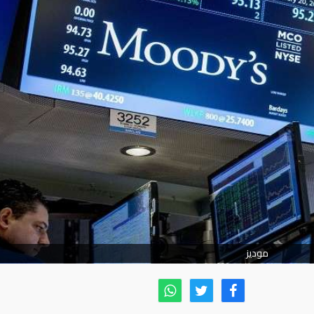
موديز