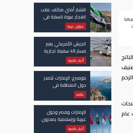
انتشار أمني مكثف عقب
انفجار عبوة ناسفة في
يقيا
حافلة ركاب في سوريا
شؤون عربية
الجيش الأمريكي يغير
مسار 49 سفينة تجارية
 10 في المائة من الناتج
في مضيق هرمز
أخبار عالمية
أعلنت تصنيف
لزخم
بلومبرغ: الإمارات تتصدر
دول المنطقة في
صادرات النفط عبر مضيق
طاقة
هرمز
/ 2019، بدعم من الإصلاحات
الإمارات ومصر ودول
 عام
عربية وإسلامية يصدرون
بيانا مشتركا بشأن
أخبار عالمية