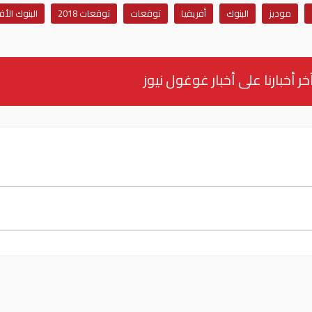
موديز
البنوك
أفريقيا
توقعات
توقعات 2018
البنوك الأف
خر أخبارنا على أخبار غوغول نيوز