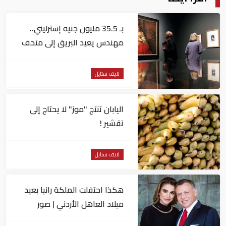
بـ 35.5 مليون جنيه إسترليني..
مهندس يعيد البريق إلى متحف
لندن لفنون البورتريه
لايف ستايل
اليابان تنتج "موز" لا يحتاج إلى
تقشير !
لايف ستايل
هكذا احتفلت الملكة رانيا بعيد
ميلاد العاهل الأردني | صور