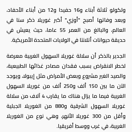
ولكولو ثلاثة أبناء و16 حفيدا و12 من أبناء الأحفاد،
وبعد وفاتها أصبح "أوزي" أكبر غوريلا ذكر سنا في
العالم، والبالغ من العمر 55 عاما، حيث يعيش في
حديقة حيوانات أتلانتا في الولايات المتحدة الأمريكية.
الجدير بالذكر أن سلالة غوريلا السهول الغربية معرضة
لخطر الانقراض بسبب فقدان مصادر غذائها الطبيعية،
والصيد الغير مشروع وبعض الأمراض مثل إيبولا، ويوجد
الآن ما بين 150 ألف و250 ألف من غوريلا السهول
الغربية فيما ما يزال هناك ما يقارب 4 آلاف من سلالة
غوريلا السهول الشرقية و880 من الغوريلا الجبلية
وأقل من 300 غوريلا الأنهر، وهي نوع من الغوريلا
الغربية، في غرب ووسط أفريقيا.