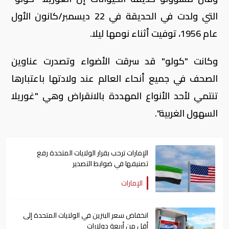
التي ولدت في الحديقة في 22 ديسمبر/كانون الأول
عام 1956، توفيت أثناء نومها ليلا.
وكانت "كولو" قد سرقت الأضواء وتصدرت عناوين
الصحف في جميع أنحاء العالم عند ولادتها باعتبارها
تنتمي لأحد الأنواع المهددة بالانقراض وهي "غوريلا
السهول الغربية".
الإمارات ترحب بقرار الولايات المتحدة رفع
تصنيفها في ضوابط التصدير
الإمارات
انخفاض سعر البنزين في الولايات المتحدة إلى
أقل من أربعة دولارات