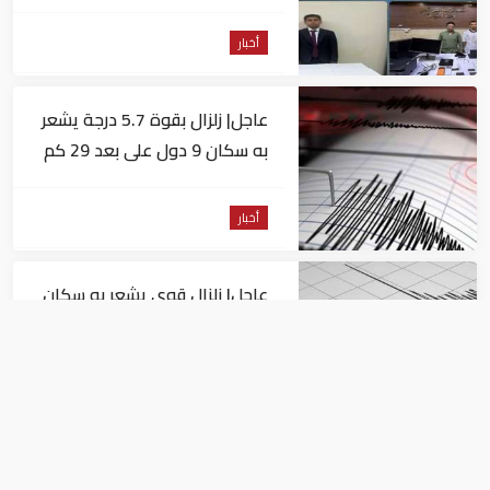
للاستيلاء على المواطنين
أخبار
عاجل| زلزال بقوة 5.7 درجة يشعر
به سكان 9 دول على بعد 29 كم
من السويس
أخبار
عاجل| زلزال قوي يشعر به سكان
القاهرة
أخبار
السيسي يجتمع مع وزير النقل