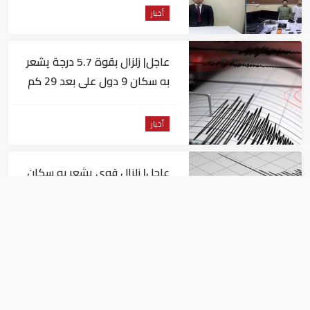
أخبار
عاجل| زلزال بقوة 5.7 درجة يشعر
به سكان 9 دول على بعد 29 كم
من السويس
أخبار
عاجل| زلزال قوي يشعر به سكان
القاهرة
أخبار
السيسي يجتمع مع وزير النقل
ويوجه بسرعة الانتهاء من