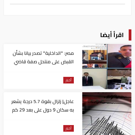
اقرأ أيضا
مصر: "الداخلية" تصدر بيانا بشأن
القبض على منتحل صفة قاضي
للاستيلاء على المواطنين
أخبار
عاجل| زلزال بقوة 5.7 درجة يشعر
به سكان 9 دول على بعد 29 كم
من السويس
أخبار