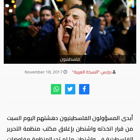
فلسطينيون
بيزنس "النسخة العربية"
November 18, 2017
أبدى المسؤولون الفلسطينيون دهشتهم اليوم السبت
من قرار اتخذته واشنطن بإغلاق مكتب منظمة التحرير
الفلسطينية في واشنطن ما لم تجر المنظمة مفاوضات