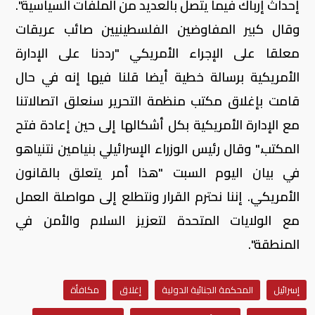
إحداث إرباك فيما يتصل بالعديد من الملفات السياسية".
وقال كبير المفاوضين الفلسطينيين صائب عريقات
معلقا على الإجراء الأمريكي "رددنا على الإدارة
الأمريكية برسالة خطية أيضا قلنا فيها إنه في حال
قامت بإغلاق مكتب منظمة التحرير سنعلق اتصالاتنا
مع الإدارة الأمريكية بكل أشكالها إلى حين إعادة فتح
المكتب." وقال رئيس الوزراء الإسرائيلي بنيامين نتنياهو
في بيان اليوم السبت "هذا أمر يتعلق بالقانون
الأمريكي. إننا نحترم القرار ونتطلع إلى مواصلة العمل
مع الولايات المتحدة لتعزيز السلام والأمن في
المنطقة".
إسرائيل
المحكمة الجنائية الدولية
إغلاق
مكافأة