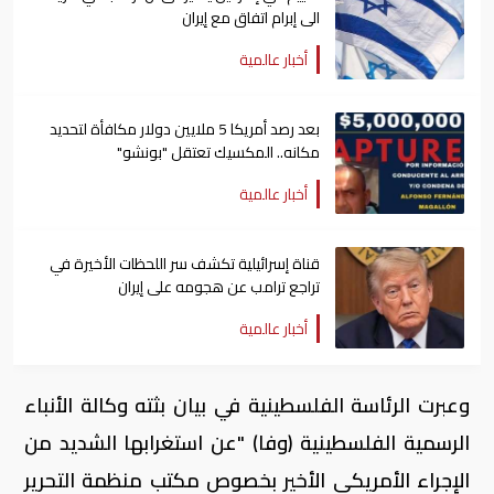
الى إبرام اتفاق مع إيران
أخبار عالمية
بعد رصد أمريكا 5 ملايين دولار مكافأة لتحديد
مكانه.. المكسيك تعتقل "بونشو"
أخبار عالمية
قناة إسرائيلية تكشف سر اللحظات الأخيرة في
تراجع ترامب عن هجومه على إيران
أخبار عالمية
وعبرت الرئاسة الفلسطينية في بيان بثته وكالة الأنباء
الرسمية الفلسطينية (وفا) "عن استغرابها الشديد من
الإجراء الأمريكي الأخير بخصوص مكتب منظمة التحرير