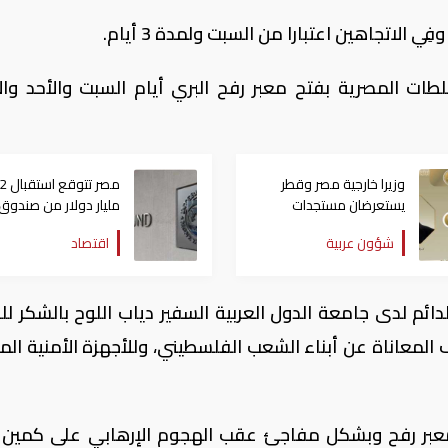
الاتجاهين اعتبارا من السبت ولمدة 3 أيام.
ات المصرية بفتح معبر رفح البري أيام السبت والأحد والا
وزيرا خارجية مصر وقطر
مصر ت
يستعرضان مستجدات
مليار دولار من صندوق
التحركات الإقليمية
النقد خلال أيام
شؤون عربية
اقتصاد
ئم لدى جامعة الدول العربية السفير دياب اللوح بالشكر لل
المعاناة عن أبناء الشعب الفلسطيني، وللأجهزة الأمنية الم
معبر رفح وبشكل مفاجئ عقب الهجوم الإرهابي على كمين