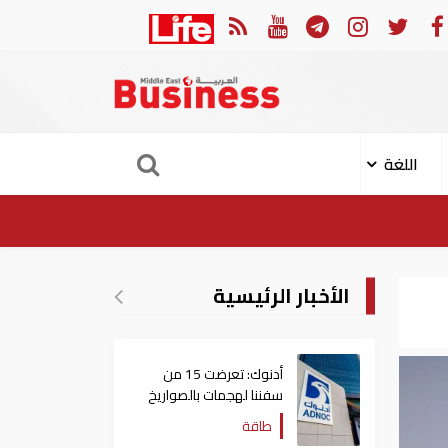
ان العربي والجامعة العربية يدينون الهجوم الحوثي على نجران بالسعودية
اللغة
الأخبار الرئيسية
أدنوك: تعرضت 15 من
سفننا لهجمات بالصواريخ
والطائرات المسيّرة منذ
طاقة
بداية النزاع