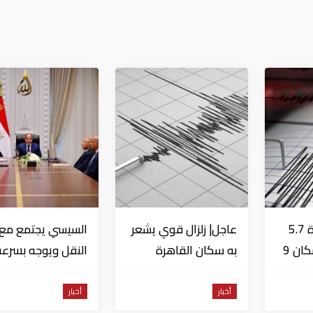
عاجل| زلزال بقوة 5.7
عاجل| زلزال قوي يشعر
السيسي يجتمع مع و
درجة يشعر به سكان 9
به سكان القاهرة
النقل ويوجه بسرعة
دول على بعد 29 كم
الانتهاء من
المشروعات الجاري
أخبار
أخبار
تنفيذها