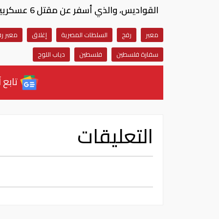
القواديس، والذي أسفر عن مقتل 6 عسكريين مصريين و24 إرهابيا.‫
معبر
رفح
السلطات المصرية
إغلاق
معبر رف
سفارة فلسطين
فلسطين
دياب اللوح
تابع آ
التعليقات