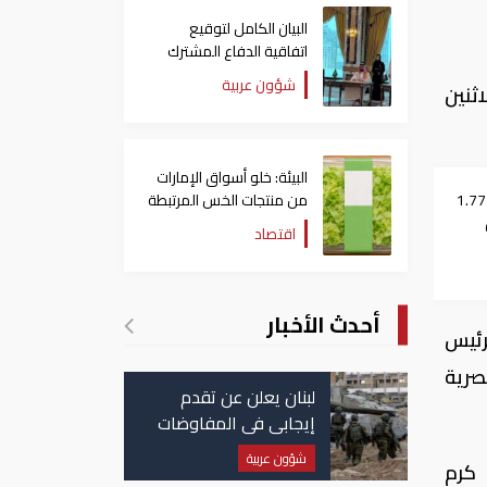
البيان الكامل لتوقيع
اتفاقية الدفاع المشترك
بين السعودية وتركيا
شؤون عربية
ثنين
وباكستان
البيئة: خلو أسواق الإمارات
توقع استقبال 1.772
من منتجات الخس المرتبطة
بتفشي داء السيكلوسبورا
اقتصاد
أحدث الأخبار
رئيس
صرية
لبنان يعلن عن تقدم
إيجابي في المفاوضات
مع إسرائيل.. وأمريكا
شؤون عربية
 كرم
تضغط لوقف النار في