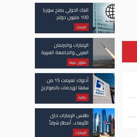
غزة
البنك الدولي يمنح سوريا
100 مليون دولار
اقتصاد
الإمارات والبرلمان
العربي والجامعة العربية
يدينون الهجوم الحوثي
شؤون عربية
على نجران بالسعودية
أدنوك: تعرضت 15 من
سفننا لهجمات بالصواريخ
والطائرات المسيّرة منذ
طاقة
بداية النزاع
طقس الإمارات حتى
الأربعاء.. أمطار شرقاً
وجنوباً وانخفاض
الإمارات