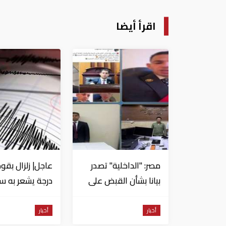
اقرأ أيضا
مصر: "الداخلية" تصدر
بيانا بشأن القبض على
منتحل صفة قاضي
للاستيلاء على
من السويس
أخبار
أخبار
المواطنين