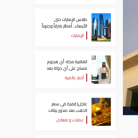
طقس الإمارات حتى
الأربعاء.. أمطار شرقاً وجنوباً
وانخفاض تدريجي للحرارة
الإمارات
اتفاقية مكة: أي هجوم
مسلح على أي دولة يعد
هجوما على الدول الثلاث
أخبار عالمية
جميعا
عاجل| قفزة في سعر
الذهب بعد صدور بيانات
الوظائف الأمريكية
عملات و معادن