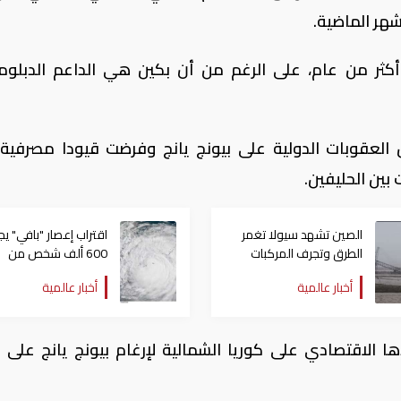
اشهر الماضية.
أكثر من عام، على الرغم من أن بكين هي الداعم الدبلو
 العقوبات الدولية على بيونج يانج وفرضت قيودا مصرفية
 بين الحليفين.
الصين تشهد سيولا تغمر
اقتراب إعصار "بافي" يج
الطرق وتجرف المركبات
600 ألف شخص من
منازلهم في الصين
أخبار عالمية
أخبار عالمية
الاقتصادي على كوريا الشمالية لإرغام بيونج يانج على