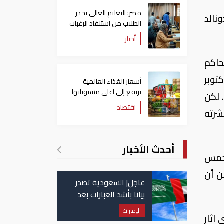
مصر: التعليم العالي تحذر
نالد
الطلاب من استنفاد الرغبات
قبل غلق التسجيل
أخبار
حاكم
توبر
أسعار الغذاء العالمية
ترتفع إلى اعلى مستوياتها
 لكن
منذ 3 سنوات
اقتصاد
شرته
أحدث الأخبار
 خمس
ن أن
عاجل| السعودية تصدر
بيانا بأشد العبارات بعد
استهداف إيران لناقلة
الإمارات
اثار
إماراتية