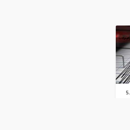
زال بقوة 5.7
درجة يشعر به سكان 9
عد 29 كم