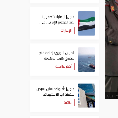
عاجل| الإمارات تصدر بيانا
بعد الهجوم الإيراني على
سفينة تابعة لـ"أدنوك"
الإمارات
الحرس الثوري: إعادة فتح
مضيق هرمز مرهونة
بقبول واشنطن الكامل
أخبار عالمية
لشروط طهران
عاجل| "أدنوك" تعلن تعرض
سفينة لها للاستهداف
بصاروخ في مضيق هرمز
طاقة