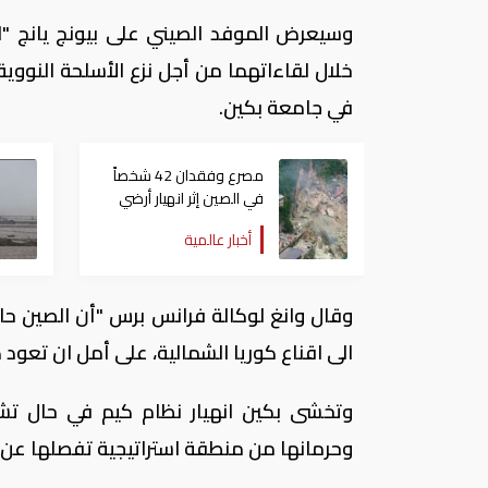
وسيعرض الموفد الصيني على بيونج يانج "ا
خلال لقاءاتهما من أجل نزع الأسلحة النووية
في جامعة بكين.
مصرع وفقدان 42 شخصاً
في الصين إثر انهيار أرضي
أخبار عالمية
وقال وانغ لوكالة فرانس برس "أن الصين حا
الى اقناع كوريا الشمالية، على أمل ان تعود 
وتخشى بكين انهيار نظام كيم في حال تش
وحرمانها من منطقة استراتيجية تفصلها عن ا