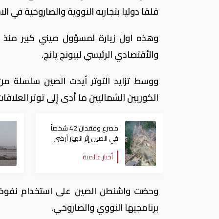
قلقا دوليا بتجاربه النووية والصاروخية في ال
وهذه اول زيارة لمسؤول صيني كبير منذ 
والأقتصادي الرئيسي لبيونج يانج.
ووسط تزايد التوتر أيدت الصين سلسلة من
الكوريين الشماليين ما أدى إلى توتر العلاقات
مصرع وفقدان 42 شخصاً
في الصين إثر انهيار أرضي
أخبار عالمية
وحضت واشنطن الصين على استخدام نفوذها 
برنامجيها النووي والصاروخي.