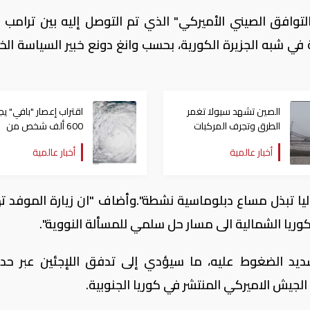
لتوافق الصيني الأميركي" الذي تم التوصل إليه بين ترامب
 في شبه الجزيرة الكورية، بحسب وانغ دونع خبير السياسة الخا
الصين تشهد سيولا تغمر
اقتراب إعصار "بافي" يج
الطرق وتجرف المركبات
600 ألف شخص من
منازلهم في الصين
أخبار عالمية
أخبار عالمية
ليا تبذل مساع دبلوماسية نشطة".وأضاف "ان زيارة الموفد 
كوريا الشمالية الى مسار حل سلمي للمسألة النووية".
ديد الضغوط عليه، ما سيؤدي إلى تدفق اللإجئين عبر حد
لجيش الاميركي المنتشر في كوريا الجنوبية.