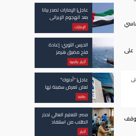
عاجل| الإمارات تصدر بيانا
بعد الهجوم الإيراني
ماسي
على سفينة تابعة
الإمارات
لـ"أدنوك"
الحرس الثوري: إعادة
 على
فتح مضيق هرمز
مرهونة بقبول واشنطن
أخبار عالمية
الكامل لشروط طهران
عاجل| "أدنوك"
لي
تعلن تعرض سفينة لها
للاستهداف بصاروخ في
طاقة
مضيق هرمز
مصر: التعليم العالي تحذر
 وقف
الطلاب من استنفاد
الرغبات قبل غلق
أخبار