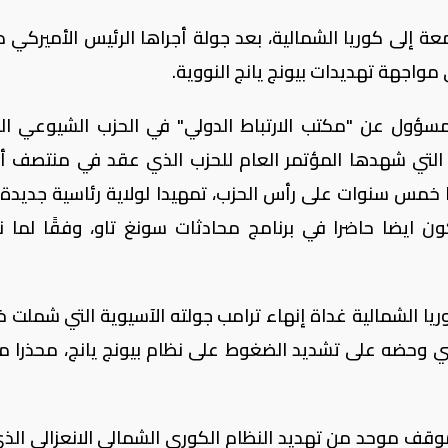
ة إلى كوريا الشمالية، بعد جولة أجراها الرئيس الأميركي دو
مواجهة تهديدات بيونج يانج النووية.
مسؤول عن "مكتب الارتباط الدولي" في الحزب الشيوعي ال
ت التي شهدها المؤتمر العام للحزب الذي عقد في منتصف أك
 خمس سنوات على رأس الحزب، تمهيدا لولاية رئاسية جديدة.
 ايضا حاضرا في برنامج محادثات سونغ تاو، وفقًا لما ن
ريا الشمالية غداة إنهاء ترامب جولته الآسيوية التي شملت
ني وحضه على تشديد الضغوط على نظام بيونج يانج، محذرا م
قف موحد من تهديد النظام الكوري الشمالي الانعزالي الذي 