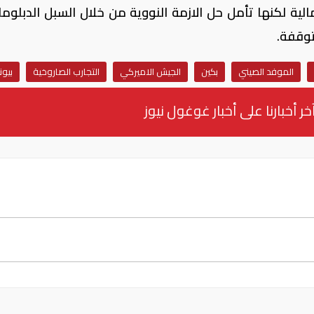
الية لكنها تأمل حل الازمة النووية من خلال السبل الدبلوما
توقفة.
الموفد الصيني
بكين
الجيش الاميركي
التجارب الصاروخية
بيون
خر أخبارنا على أخبار غوغول نيوز