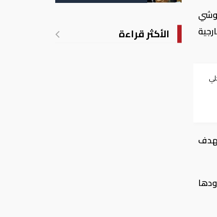
التسجيل
 وشي
رجية
الأكثر قراءة
لي
تهدف
ودها