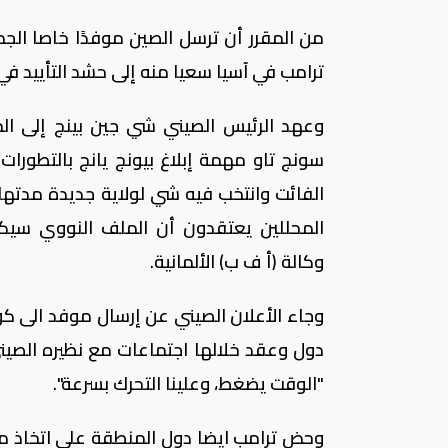
من المقرر أن ترسل الصين موفدًا خاصا الجمع
ترامب في آسيا سعيا منه إلى حشد التأييد في 
وعهد الرئيس الصيني شي جين بينج إلى ال
سونج تاو مهمة إبلاغ بيونج يانج بالتطورا
الفائت وانتخب فيه شي لولاية جديدة مدتها
المحللين يعتقدون أن الملف النووي سيكون
وكالة (أ ف ب) الألمانية.
وجاء الأعلان الصيني عن إرسال موفد الى كو
دول وعقد خلالها اجتماعات مع نظيره الصي
"الوقت يضغط، وعلينا التحرك بسرعة".
وحض ترامب ايضا دول المنطقة على اتخاذ مو