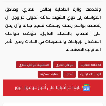
وتقدمت وزارة الداخلية بخالص التعازي وصادق
المواساة إلى ذوي الشهيد سائلة المولى عز وجل أن
يتغمده بواسع رحمته ويسكنه فسيح جناته وأن يمن
على المصاب بالشفاء العاجل، مؤكدة مواصلة
استكمال الإجراءات والتحقيقات في الحادث وفق الأطر
القانونية المعتمدة.
الداخلية القطرية
مواطن قطري
استشهاد مواطن قطري
الوسيطة البحرية
شظايا
عملية عسكرية
تابع آخر أخبارنا على أخبار غوغول نيوز