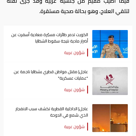
فيما أصيب مقيم من جنسية عربية وقد جرى نقله
لتلقي العلاج، وهو بحالة صحية مستقرة.
الكويت تدمر طائرات مسيّرة معادية أسفرت عن
أضرار مادية نتيجة سقوط الشظايا
شؤون عربية
عاجل| مقتل مواطن قطري بشظايا ناجمة عن
"عمليات عسكرية"
شؤون عربية
عاجل| الداخلية القطرية تكشف سبب الانفجار
الذي سُمع في الدوحة
شؤون عربية